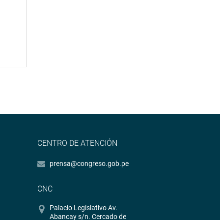
CENTRO DE ATENCIÓN
prensa@congreso.gob.pe
CNC
Palacio Legislativo Av.
Abancay s/n. Cercado de