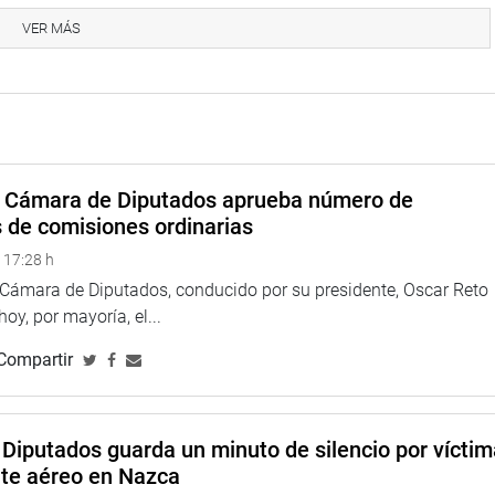
VER MÁS
e debatió la resolución legislativa 1335 que propone aprobar el
s internacionales que fuera suscrito el 7 de diciembre de 1944,
e y por lo tanto no formaba parte del Derecho Aeronáutico del
do, contar con el texto íntegro del Acuerdo que constituye, hasta
a Cámara de Diputados aprueba número de
encia de otros acuerdos sobre la aviación civil comercial.
s de comisiones ordinarias
 17:28 h
a Cámara de Diputados, conducido por su presidente, Oscar Reto
 hoy, por mayoría, el...
Compartir
Diputados guarda un minuto de silencio por vícti
nte aéreo en Nazca