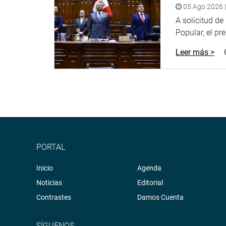
05 Ago 2026 |
A solicitud d
Popular, el pr
Leer más >
PORTAL
Inicio
Agenda
Noticias
Editorial
Contrastes
Damos Cuenta
SÍGUENOS