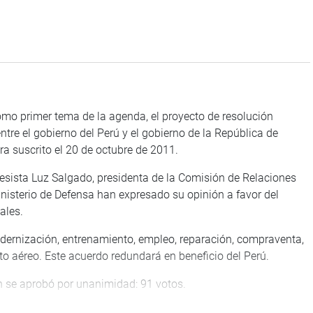
 primer tema de la agenda, el proyecto de resolución
tre el gobierno del Perú y el gobierno de la República de
ra suscrito el 20 de octubre de 2011.
sta Luz Salgado, presidenta de la Comisión de Relaciones
Ministerio de Defensa han expresado su opinión a favor del
ales.
odernización, entrenamiento, empleo, reparación, compraventa,
o aéreo. Este acuerdo redundará en beneficio del Perú.
ón se aprobó por unanimidad: 91 votos.
a tarde, bajo la presidencia del titular del Parlamento, Luis