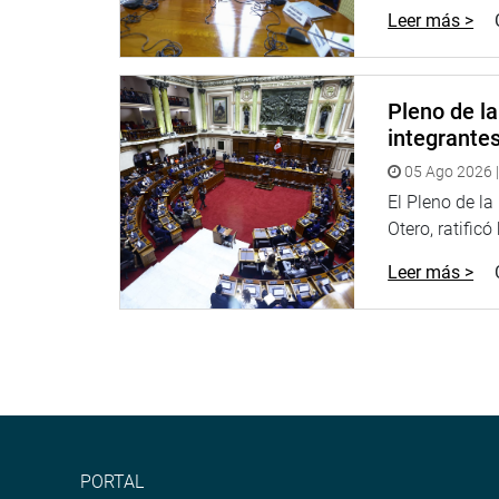
Leer más >
Durante el debate parlamentario, los legisladore
respaldo a la proyectada norma, subrayando la n
verdaderamente inclusivo. Sin embargo, el congre
normativa con la reciente Ley 32289.
Pleno de l
integrante
Por su parte, la congresista Hilda Portero López (
Ante ello, la congresista Paredes Castro planteó u
05 Ago 2026 |
comisiones correspondientes. Sin embargo, el ped
El Pleno de l
Otero, ratificó
OFICINA DE COMUNICACIONES E IMAGEN INSTI
Leer más >
PORTAL