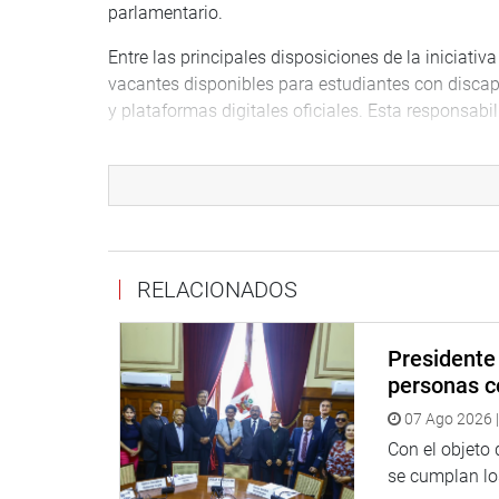
parlamentario.
Entre las principales disposiciones de la iniciativ
vacantes disponibles para estudiantes con discapa
y plataformas digitales oficiales. Esta responsabi
Asimismo, plantea un mínimo de dos vacantes por
promoviendo una inclusión real y no meramente s
En el caso de la educación superior, el dispositi
acompañen al estudiante desde el proceso de adm
RELACIONADOS
Establece reserva mínima del 5 % de vacantes pa
instituciones de educación superior, en cumplimie
Discapacidad.
Presidente 
personas c
La presidenta de la Comisión de Inclusión Social
07 Ago 2026 |
Castro (PP), destacó que esta medida «promueve e
compromiso del Estado con el cumplimiento efect
Con el objeto
empleabilidad futura».
se cumplan los