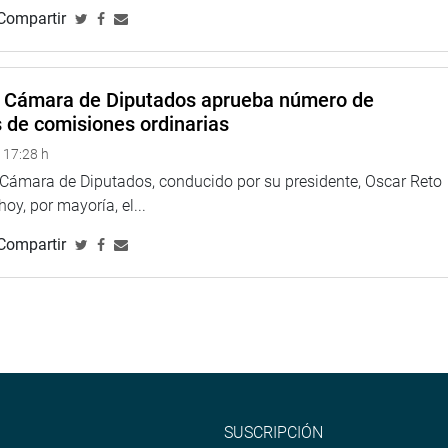
Compartir
s Roberto Kamiche (APP) y Alejandro Soto (APP) expresaron su
ecesidad de avanzar hacia un sistema educativo
sista Alejandro Muñante advirtió una posible duplicidad
a Cámara de Diputados aprueba número de
s de comisiones ordinarias
AP) solicitó un cuarto intermedio para perfeccionar la propuesta.
na cuestión previa para que el dictamen regrese a las
 17:28 h
ido fue rechazado con 42 votos en contra.
a Cámara de Diputados, conducido por su presidente, Oscar Reto
 hoy, por mayoría, el...
TUCIONAL
Compartir
SUSCRIPCIÓN