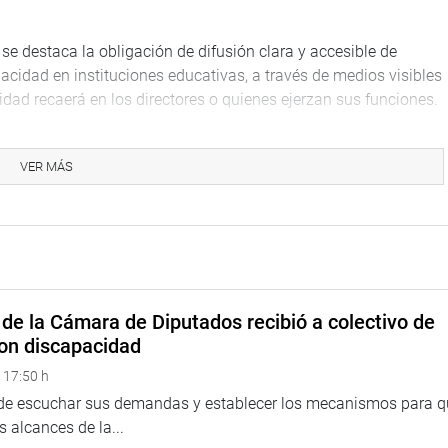
a se destaca la obligación de difusión clara y accesible de
cidad en instituciones educativas, a través de medios visibles
lidad recaerá en los directores o quienes ejerzan sus funciones.
 aula para estudiantes en condición de discapacidad,
imbólica dentro del sistema educativo.
VER MÁS
vo ordena la implementación de ajustes razonables que
isión hasta la culminación de sus estudios.
ra personas con discapacidad en procesos de admisión en
nto con la Ley 29973, Ley General de la Persona con
de la Cámara de Diputados recibió a colectivo de
on discapacidad
 y Personas con Discapacidad, congresista Francis Paredes
 17:50 h
l desarrollo profesional de este grupo humano y reafirma el
ivo de sus derechos, no solo en educación sino también en
 de escuchar sus demandas y establecer los mecanismos para 
 alcances de la...