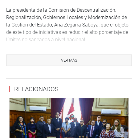
La presidenta de la Comisión de Descentralización,
Regionalización, Gobiernos Locales y Modernización de
la Gestión del Estado, Ana Zegarra Saboya, que el objeto
de este tipo de iniciativas es reducir el alto porcentaje de
límites no saneados a nivel nacional
El dictamen fue aprobado, en primera votación, por
unanimidad (79 votos a favor) y fue exonerada de
VER MÁS
segunda votación por unanimidad (78 votos)
Lambayeque
Por unanimidad (80 votos a favor), el Pleno del Congreso
RELACIONADOS
aprobó el dictamen recaído en el Proyecto de Ley 14128,
que propone el saneamiento de límites y tramos de la
provincia de Ferreñafe y de algunos de sus distritos del
departamento de Lambayeque.
La propuesta del Poder Ejecutivo no irroga gasto público,
y, por el contrario, contribuye a la reducción del alto