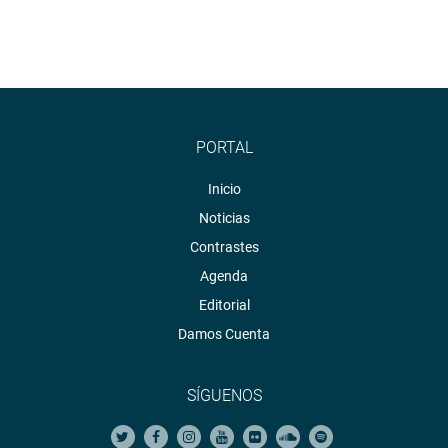
del departamento de Junín.
El dictamen fue exonerado de segunda votación por
unanimidad (84 a favor).
OFICINA DE COMUNICACIONES E IMAGEN
INSTITUCIONAL
PORTAL
Inicio
Noticias
Contrastes
Agenda
Editorial
Damos Cuenta
SÍGUENOS