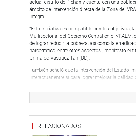
actual distrito de Pichan y cuenta con una poblac
ámbito de intervención directa de la Zona del VRAE
integral”.
“Esta iniciativa es compatible con los objetivos, l
Multisectorial del Gobierno Central en el VRAEM, 
de lograr reducir la pobreza, así como la erradicac
narcotráfico, entre otros aspectos”, manifestó el t
Grimaldo Vásquez Tan (DD).
También señaló que la intervención del Estado imp
interactuar entre sí para lograr mejorar la calidad
Quedó pendiente la segunda votación, la cual se r
DISTRITO DE PENACHI
Otra iniciativa aprobada, por mayoría, fue el proye
distrito de Penachi, en la provincia y región de L
RELACIONADOS
El titular de la Comisión de Descentralización, Gr