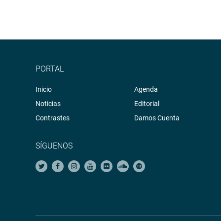
Huancavelica.
La propuesta fue exonerada, por 81 votos, del trá
PRENSA-CONGRESO
PORTAL
Inicio
Agenda
Noticias
Editorial
Contrastes
Damos Cuenta
SÍGUENOS