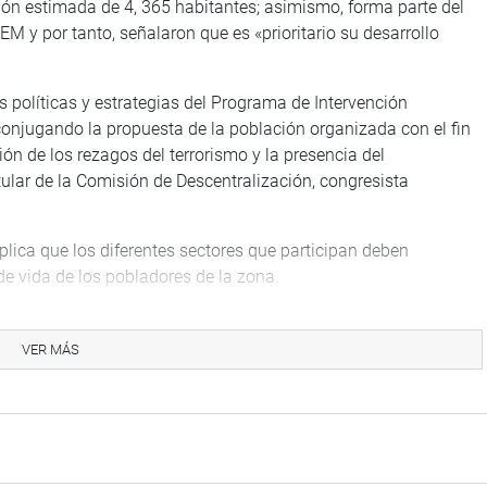
ión estimada de 4, 365 habitantes; asimismo, forma parte del
M y por tanto, señalaron que es «prioritario su desarrollo
as políticas y estrategias del Programa de Intervención
conjugando la propuesta de la población organizada con el fin
ión de los rezagos del terrorismo y la presencia del
itular de la Comisión de Descentralización, congresista
lica que los diferentes sectores que participan deben
 de vida de los pobladores de la zona.
ealizará en la próxima legislatura
VER MÁS
cto de ley que declara de interés nacional la creación del
ambayeque.
imaldo Vásquez Tan (DD), refirió que la localidad de Penachi,