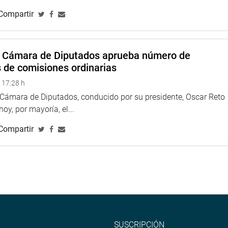
andos, que de la revisión del informe final de la Comisión
Compartir
 el estudio, monitoreo y fiscalización a favor de esta
s definidos en tres zonas (norte, centro y sur), en donde se han
junto de acciones que no han logrado tener resultados
a Cámara de Diputados aprueba número de
y superación de las precarias condiciones de vida.
s de comisiones ordinarias
 17:28 h
a Cámara de Diputados, conducido por su presidente, Oscar Reto
 hoy, por mayoría, el...
Compartir
SUSCRIPCIÓN