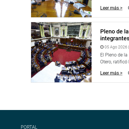
La moción aprobada indica, en uno de sus consider
Leer más >
Vraem se recomienda que el Parlamento prosiga con
circunscripción territorial que agrupa a 69 distrito
aplicado durante los últimos catorce años un con
Pleno de l
concretos respecto a la superación de la pobreza 
integrante
OFICINA DE COMUNICACIONES
05 Ago 2026 |
El Pleno de l
Otero, ratificó
Leer más >
PORTAL