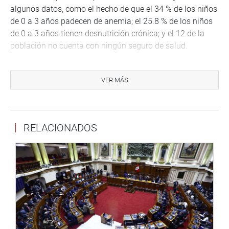
algunos datos, como el hecho de que el 34 % de los niños
de 0 a 3 años padecen de anemia; el 25.8 % de los niños
de 0 a 3 años tienen desnutrición crónica; y el 12 de la
población no cuenta con ningún seguro de salud.
Seguidamente, enfatizó el encargo que la Representación
Nacional también les ha encomendado, cual es “proponer
VER MÁS
proyectos de ley para reforzar las estrategias de
intervención en la zona”, que forma parte de una agenda
pendiente a desarrollar, y para lo cual es necesario el
RELACIONADOS
plazo que se solicita.
Citó como ejemplos la propuesta de Ley que incorpora la
entrega económica priorizada por zona del valle de los
ríos Apurímac, Ene y Mantaro -VRAEM al Decreto
Legislativo 1153 y establece otras disposiciones; la Ley
que declara de interés nacional la atención preferente del
ejecutivo al desarrollo de los comités de autodefensa en
el Perú.