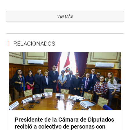
En el desarrollo de la mesa de trabajo, realizada en la sala
Francisco Bolognesi en el Palacio Legislativo, el
VER MÁS
representante de la Municipalidad de Lima, William
Argumedo Westphalen, señaló que se debe mejorar los
sueldos de los serenos, que deben estar preparados para
RELACIONADOS
saber fiscalizar, no solo a buses ni puestos de comidas.
“Se le debe capacitar, equiparlo y preparar a todo tipo de
acciones con equipos de tecnología. La población confía
más en el serenazgo que en la Policía”, sostuvo.
Subrayó que se debe uniformar la vestimenta de los
serenos a un solo color y distintivos, para que sean un
solo cuerpo, la morosidad en los arbitrios de los vecinos,
es un gran problema en todos los distritos.
Representantes de Seguridad Ciudadana de las
Presidente de la Cámara de Diputados
municipales de Pueblo Libre, San Borja, VES, Lima, entre
recibió a colectivo de personas con
otras del interior del país, coincidieron en los mismos