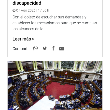
discapacidad
planteamientos para plasmar un proyecto de ley para el
sereno en relación a sus funciones, atribuciones y
07 Ago 2026 | 17:50 h
servicios. (JCHOY)
Con el objeto de escuchar sus demandas y
establecer los mecanismos para que se cumplan
los alcances de la...
Leer más >
Compartir