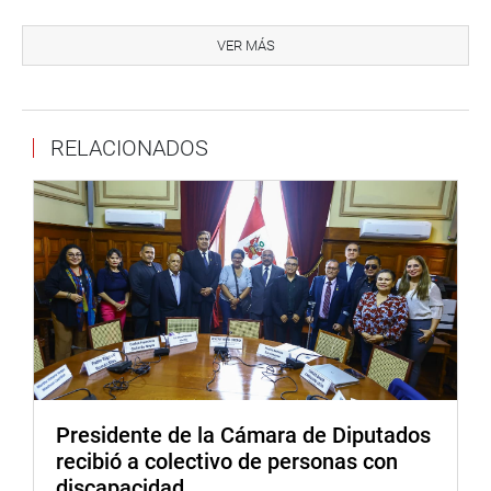
Puede encontrar más información en nuestra página web
y redes sociales.
VER MÁS
http://www.congreso.gob.pe/
Facebook:
https://www.facebook.com/congresoperu
Twitter:
https://twitter.com/congresoperu
RELACIONADOS
Youtube:
http://www.youtube.com/congresoperu
Soundcloud:
https://soundcloud.com/radiocongreso
Presidente de la Cámara de Diputados
recibió a colectivo de personas con
discapacidad