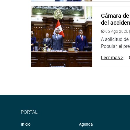
7257/2023-CR, que propone ampliar las facultades
propiedad, así como la extensión máxima de los lo
Cámara de 
gratuito.
del accide
OFICINA DE COMUNICACIONES E IMAGEN INSTI
05 Ago 2026 |
A solicitud d
Popular, el pr
Leer más >
PORTAL
Inicio
Agenda