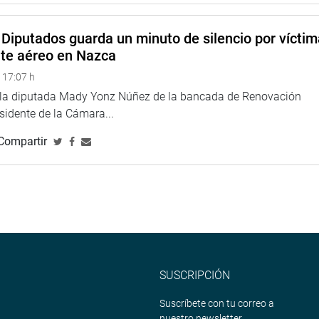
 de las municipalidades en el proceso de formalización de la
tes destinados a vivienda para la transferencia a título
Diputados guarda un minuto de silencio por vícti
nte aéreo en Nazca
TUCIONAL
 17:07 h
e la diputada Mady Yonz Núñez de la bancada de Renovación
esidente de la Cámara...
Compartir
SUSCRIPCIÓN
Suscríbete con tu correo a
nuestro newsletter.