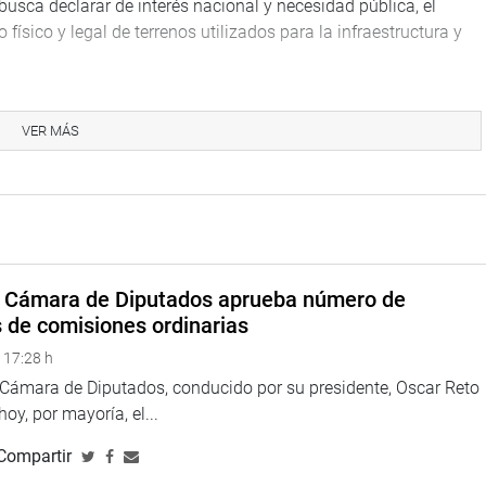
usca declarar de interés nacional y necesidad pública, el
ísico y legal de terrenos utilizados para la infraestructura y
2022-CR, que propone declarar de interés nacional y necesidad
os de inversión de agua y desagüe en todo el territorio nacional.
VER MÁS
entó su Proyecto de Ley 7270/2023-CR, por el que propone
l sector Defensa a dominio del Estado.
teros (APP), sustentó el Proyecto de Ley 7113/2023-CR, de su
a Cámara de Diputados aprueba número de
s nacional la ejecución de diversos proyectos de infraestructura
s de comisiones ordinarias
enes inmuebles necesarios para su ejecución.
 17:28 h
puso su proyecto de Ley 7350/2023-CR, que propone derogar el
a Cámara de Diputados, conducido por su presidente, Oscar Reto
to Legislativo N° 1280, Decreto Legislativo que aprueba la Ley
 hoy, por mayoría, el...
s de Saneamiento.
Compartir
vanza País), explicó los alcances del Proyecto de Ley