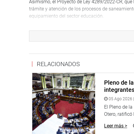
Asimismo, el Proyecto de Ley 4289/2022-CR, que b
trámite y atención de los procesos de saneamiento f
equipamiento del sector educación.
Asimismo, fue archivado el proyecto de Ley 4286/
pública, la priorización de la ejecución de proyect
SUSTENTACIÓN
La congresista María Agüero Gutiérrez (PL), sust
RELACIONADOS
autorizar la reversión de los bienes inmuebles de
Igualmente, la legisladora Nelcy Heidinger Balles
Pleno de l
autoría, que declara de necesidad pública e interé
integrante
aeroportuaria con fines de expropiación de los bi
05 Ago 2026 |
Las legisladora Margot Palacios Huamán (PL), ex
El Pleno de l
Decreto Legislativo N° 1620 que modifica el Decre
Otero, ratificó
Marco de la Gestión y Prestación de los Servicio
Leer más >
Finalmente, el legislador Diego Bazán Calderón (A