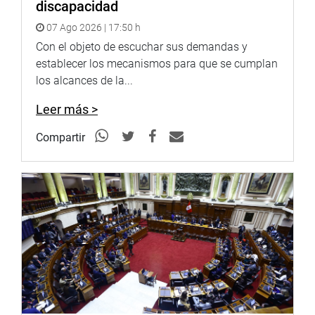
discapacidad
bienes jurídicos protegidos en el delito de lesiones.
07 Ago 2026 | 17:50 h
Adicionalmente, para el tipo penal de delitos lesiones
Con el objeto de escuchar sus demandas y
graves el bien jurídico es la persona de la salud de la
establecer los mecanismos para que se cumplan
persona y la vida misma para los casos de lesiones
los alcances de la...
seguido de muerte», expresó.
Leer más >
Por su parte, la legisladora Matilde Fernández (SP) hizo
un recuento de diversos casos donde personal de salud
Compartir
fue agredido y violentado en medio de la lucha contra la
pandemia en diversas regiones.
Lima, 9 de julio de 2021
PRENSA – CONGRESO