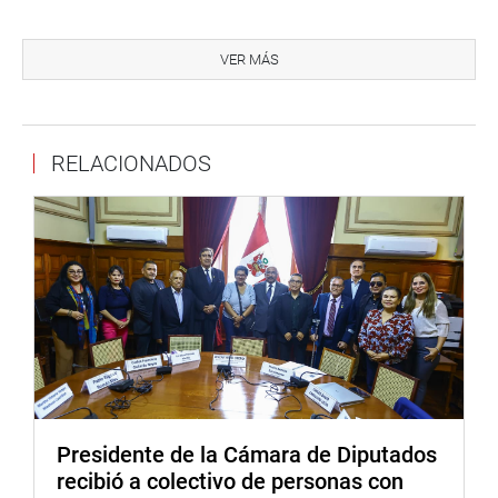
Con respecto a las lesiones leves, la propuesta indica lo
siguiente: el que causa a otras lesiones en el cuerpo o en
VER MÁS
la salud física a mental que requiera más de diez y menos
de veinte días de asistencia o descanso, según
prescripción facultativa, o nivel moderado de daño
RELACIONADOS
psíquico será reprimido con pena privativa de libertad no
menor de dos ni mayor de cinco años.
Igualmente, la pena privativa de libertad será no menor de
tres ni mayor de seis años e inhabilitación conforme a los
numerales 5 y 11 del artículo 36 del presente Código y los
artículos 75 y 77 del Código de los Niños y Adolescentes.
Sustentó el dictamen, la secretaria de la Comisión de
Justicia y Derechos Humanos, María Cabrera Vega (PP),
quien señaló que son pocos los debates existente sobre
la naturaleza y los alcances del bien jurídico protegido en
Presidente de la Cámara de Diputados
el delito de lesiones. «En términos generales se puede
recibió a colectivo de personas con
afirmar que la integridad corporal y de la salud son los