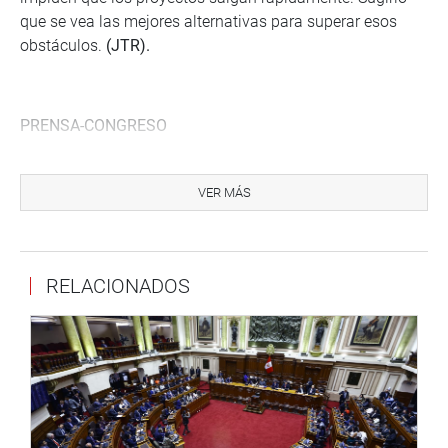
que se vea las mejores alternativas para superar esos
obstáculos.
(JTR).
PRENSA-CONGRESO
VER MÁS
Enseguida transmitiremos la ampliación de esta noticia.
http://www.congreso.gob.pe/
RELACIONADOS
Facebook:
https://www.facebook.com/congresoperu
<
https://www.facebook.com/congresoperu?fref=ts
>
Twitter:
https://twitter.com/congresoperu
<
https://twitter.com/congresoperu
>
Youtube:
http://www.youtube.com/congresoperu