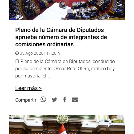
<
http://www.youtube.com/congresoperu
>
Pleno de la Cámara de Diputados
Soundcloud:
https://soundcloud.com/radiocongreso
aprueba número de integrantes de
<
https://soundcloud.com/radiocongreso
>
comisiones ordinarias
05 Ago 2026 | 17:28 h
El Pleno de la Cámara de Diputados, conducido
por su presidente, Oscar Reto Otero, ratificó hoy,
por mayoría, el...
Leer más >
Compartir