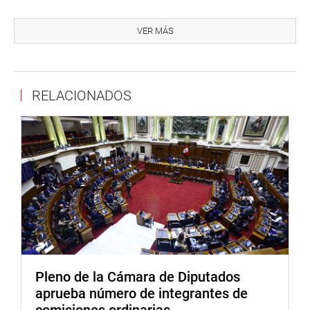
En sus disposiciones complementarias transitorias, la
propuesta indica que en tanto se elijan y se instalen las
VER MÁS
nuevas autoridades por elección popular en el distrito de
Tambo del Ene, en la administración de los recursos y la
prestación de los servicios públicos son atendidos por la
RELACIONADOS
Municipalidad Distrital de Pichari correspondiéndole,
además del manejo de los recursos reasignados a la
nueva circunscripción.
Indica también que esta última municipalidad constituirá
una junta de delegados vecinales comunales de carácter
transitorio, cuyo alcance comprenda el distrito de Tambo
del Ene hasta que se elijan e instalen las nuevas
autoridades en dicha jurisdicción.
OFICINA DE COMUNICACIONES
Pleno de la Cámara de Diputados
aprueba número de integrantes de
comisiones ordinarias