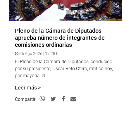
Sesión reservada
Pleno de la Cámara de Diputados
Una parte de la sesión de la Comisión se desarrolló en
aprueba número de integrantes de
forma reservada, a pedido del gobernador regional de
comisiones ordinarias
Loreto, a fin de analizar el proceso de arbitraje judicial en
05 Ago 2026 | 17:28 h
que se encuentra su administración con el gobierno
El Pleno de la Cámara de Diputados, conducido
chino, para buscar una solución al problema.
por su presidente, Oscar Reto Otero, ratificó hoy,
Según el gobernador Meléndez Celis, con ello se buscaba
por mayoría, el...
evitar la divulgación de las propuestas presentadas por
Leer más >
las partes e impedir que se frustraran las negociaciones
en marcha. (JVS)
Compartir