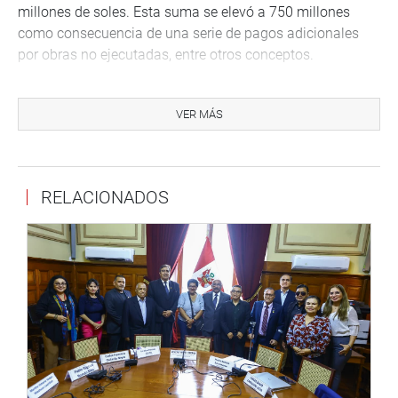
millones de soles. Esta suma se elevó a 750 millones
como consecuencia de una serie de pagos adicionales
por obras no ejecutadas, entre otros conceptos.
En ese sentido, el ministro confirmó las denuncias que
hiciera el actual gobernador de la región Loreto, Fernando
VER MÁS
Meléndez Celis, quien también participó en la sesión de la
fecha.
No obstante ello, el MVCS y el GR de Loreto contrataron
RELACIONADOS
un especialista internacional, a inicios del año pasado,
quien confirmó que la planta de tratamiento funciona
solo en un 14 % de su capacidad debido a que las
cámaras de bombeo de las aguas servidas son
insuficientes para cubrir la capacidad de la planta.
Esto hace que las aguas servidas deriven directamente en
el río Nanay e inunden la ciudad cada vez que llueve,
como ya ha ocurrido en anteriores oportunidades.