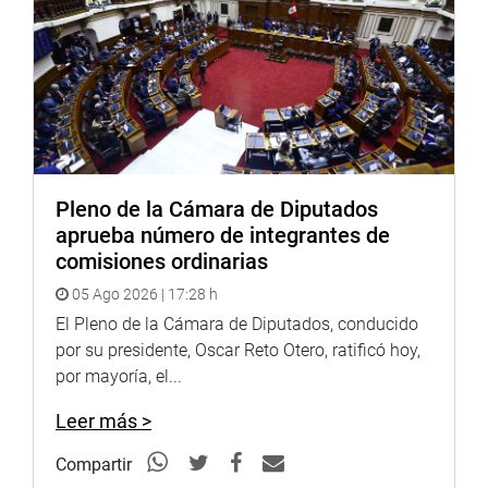
en nuestro país, en medio de la pandemia del coronavirus,
principalmente al interior del país.
En esa misma línea de opinión, los legisladores Marcos
Pichilingue (FP), Rodolfo Gutarra (Frepap), Ramos
Zapana (UPP), y Rolando Campos (AP) cuestionaron las
malas prácticas especulativas y de concertación que
atentan contra la salud y la economía de la población
principalmente a los sectores más necesitados y contra
Pleno de la Cámara de Diputados
quienes están infectados con el Covid 19.
aprueba número de integrantes de
comisiones ordinarias
Finalmente, se anunció que la Comisión se reunirá el
05 Ago 2026 | 17:28 h
lunes 18 , con el fin de recibir a funcionarios de la
El Pleno de la Cámara de Diputados, conducido
DIGEMID y SUSALUD y abordar la problemática antes
por su presidente, Oscar Reto Otero, ratificó hoy,
descrita.
por mayoría, el...
lima, 16 de mayo de 2020
Leer más >
PRENSA-CONGRESO
Compartir