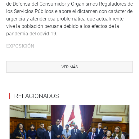
de Defensa del Consumidor y Organismos Reguladores de
los Servicios Públicos elabore el dictamen con carácter de
urgencia y atender esa problemática que actualmente
vive la población peruana debido a los efectos de la
pandemia del covid-19.
EXPOSICIÓN
En la sesión del sábado 16, la legisladora Carmen
Omonte Durand ¡APP), sustentó el PL 04861/2020-CR ,
VER MÁS
referido a la materia antes señalada, siendo el único,
hasta el momento, derivado a ese grupo de trabajo.
Omonte refirió que existe la necesidad de normar y
RELACIONADOS
prohibir los actos de especulación de precios y
acaparamiento de productos medicinales y alimenticios
en situaciones de emergencia como los que hoy vive el
país por la pandemia del coronavirus.
“Es inadmisible que existan instituciones comerciales y