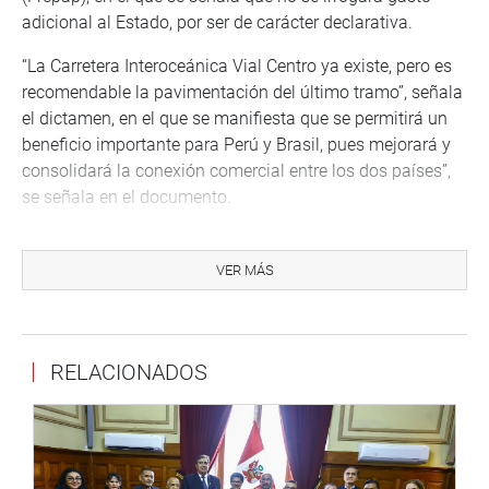
adicional al Estado, por ser de carácter declarativa.
“La Carretera Interoceánica Vial Centro ya existe, pero es
recomendable la pavimentación del último tramo”, señala
el dictamen, en el que se manifiesta que se permitirá un
beneficio importante para Perú y Brasil, pues mejorará y
consolidará la conexión comercial entre los dos países”,
se señala en el documento.
A pedido del titular de la Comisión de Transportes y
Comunicaciones, Luis Simeón Hurtado (AP), se hizo una
VER MÁS
nueva consulta a la asamblea para exonerar la iniciativa
N.° 6916 de una segunda votación, la que registró 105
votos a favor y 1 abstención. Con ello el dictamen quedó
RELACIONADOS
expedito para ser promulgado por el Poder Ejecutivo.
Durante la sustentación del proyecto, Simeón Hurtado
manifestó que la inversión en infraestructura vial es
necesaria, porque permite la colectividad de la población,