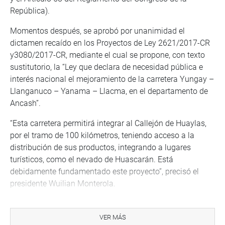
República).
Momentos después, se aprobó por unanimidad el
dictamen recaído en los Proyectos de Ley 2621/2017-CR
y3080/2017-CR, mediante el cual se propone, con texto
sustitutorio, la “Ley que declara de necesidad pública e
interés nacional el mejoramiento de la carretera Yungay –
Llanganuco – Yanama – Llacma, en el departamento de
Ancash”.
“Esta carretera permitirá integrar al Callejón de Huaylas,
por el tramo de 100 kilómetros, teniendo acceso a la
distribución de sus productos, integrando a lugares
turísticos, como el nevado de Huascarán. Está
debidamente fundamentado este proyecto”, precisó el
presidente Wuilian Monterola.
Eloy Narváez Soto (APP), autor de la iniciativa, dijo que
esto permitirá mejorar la carretera que está en estado
VER MÁS