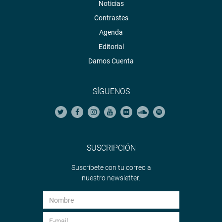
Noticias
vehículos diarios.
Contrastes
Remarcó que ante Cualquier emergencia en la carretera
Agenda
central, se han instalado 16 postes de auxilio, que tienen
Editorial
un comunicador en convenio con la empresa privada.
Damos Cuenta
“En los últimos meses, se ha realizado 609 mil operativos
de fiscalización, con óptimos resultados, se han retenido
SÍGUENOS
364 placas a nivel nacional y 2,704 licencias de conducir”,
dio a conocer.
El funcionario dijo que se van a difundir a los infractores
en la web de SUTRAN, “será un ranking semanal de
SUSCRIPCIÓN
fiscalización electrónica a empresas de transportes”.
Suscríbete con tu correo a
Culminó, indicando que no se puede estar en todos los
nuestro newsletter.
terminales terrestres por falta de personal. “En Lima hay 4
puntos de controles, para el próximo año habrán 16 a
nivel nacional”, puntualizó. (JCHOY)