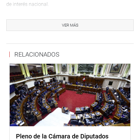
de interés nacional.
MÁS INFORMACIÓN
VER MÁS
De otro lado, los congresistas Marco Miyashiro Arashiro
(FP) y Edwin Donayre Gotzch (APP) coincidieron en que
se solicite informes precisos al Ministerio de Defensa y
también al directorio de la empresa Fábrica de Armas y
RELACIONADOS
Municiones del Ejército (FAME) acerca de manejos
institucionales que no estarían muy claros y hasta
“huelen mal”, según dijo el primero de los nombrados.
Donayre señaló que resulta curioso que organismos
nacionales prefieran adquirir productos hechos por
empresas extranjeras -preferentemente chinas- antes que
a los de la FAME. Consideró urgente que el jefe de ese
organismo acuda a informar a la Comisión.
Asimismo, Clayton Galván Vento (FP) sostuvo que se
Pleno de la Cámara de Diputados
debe terminar cuanto antes con el proceso de distribución