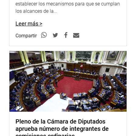
establecer los mecanismos para que se cumplan
los alcances de la...
PRENSA-CONGRESO
Leer más >
Puede encontrar más información en nuestra página web
y redes sociales.
Compartir
http://www.congreso.gob.pe/
Facebook:
https://www.facebook.com/congresodelarepublicadelperu?
fref=ts
Twitter:
https://twitter.com/congresoperu
<https://twitter.com/congresoperu>
Youtube:
http://www.youtube.com/congresoperu
<http://www.youtube.com/congresoperu>
Soundcloud:
https://soundcloud.com/radiocongreso
Pleno de la Cámara de Diputados
<https://soundcloud.com/radiocongreso>
aprueba número de integrantes de