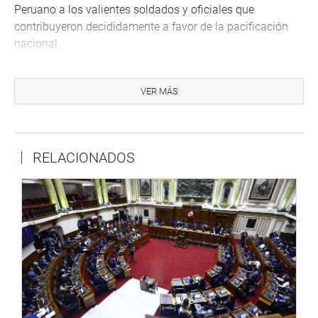
Peruano a los valientes soldados y oficiales que
contribuyeron decididamente a favor de la pacificación
nacional.
De inmediato se aprobó multipartidariamente y sin
ningún voto en contra el predictamen que propone
VER MÁS
modificar la segunda disposición complementaria final
del Decreto Legislativo 1133 que desde el 9 de diciembre
del 2012 establece un régimen pensionario
RELACIONADOS
discriminatorio para los policías y militares que pasaban
a situación de retiro.
El congresista Carlos Tubino (FP) planteó corregir lo que
llamó injusticia al personal uniformado en situación de
retiro porque dicha disposición no respeta ni los años de
servicios prestados a la institución militar ni el grado
castrense alcanzado.
Su colega de bancada Yika García graficó la actual
situación discriminatoria que vive hoy en día el personal