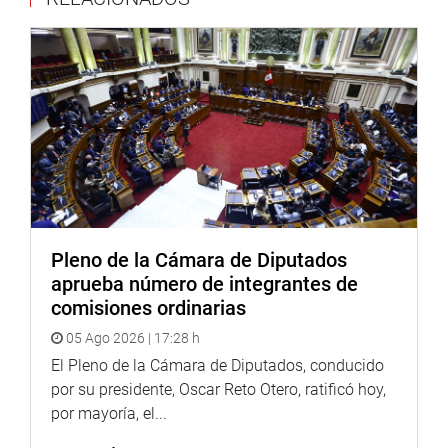
necesidad en que se encuentra la mayoría de los colegios
del departamento, en particular en las zonas rurales,
donde se requiere invertir más.
Por su lado, el congresista Jorge Marticorena Mendoza
(APP), también representante por Ica, dijo que el Estado
sigue siendo reactivo y no preventivo, porque solo
reacciona después de ocurridos los hechos, y que esa es
la razón por la que los profesores luchan por sus
derechos, porque de otra manera no son escuchados.
Pleno de la Cámara de Diputados
“Si queremos salir de la situación en la que estamos
aprueba número de integrantes de
tenemos que exigir al Poder Ejecutivo que invierta en
comisiones ordinarias
educación”, expresó.
05 Ago 2026 | 17:28 h
Directores de diferentes colegios informaron sobre las
El Pleno de la Cámara de Diputados, conducido
debilidades del internet que tienen y la falta de
por su presidente, Oscar Reto Otero, ratificó hoy,
computadoras e implementación.
por mayoría, el...
Por su lado, el profesor Ciro Chávez demandó la