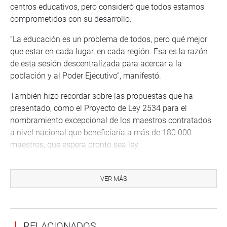
centros educativos, pero consideró que todos estamos
comprometidos con su desarrollo.
“La educación es un problema de todos, pero qué mejor
que estar en cada lugar, en cada región. Esa es la razón
de esta sesión descentralizada para acercar a la
población y al Poder Ejecutivo”, manifestó.
También hizo recordar sobre las propuestas que ha
presentado, como el Proyecto de Ley 2534 para el
nombramiento excepcional de los maestros contratados
a nivel nacional que beneficiaría a más de 180 000
maestros, que espera pronto sea ley.
No concurrió el titular de la cartera de Educación, Morgan
Quero Gaime, quien estuvo convocado para escuchar
VER MÁS
sobre las necesidades y demandas de maestros y
estudiantado de la región.
En tanto, el congresista José Luis Elías Ávalos (APP),
RELACIONADOS
representante por Ica, cuestionó la situación de escasez y