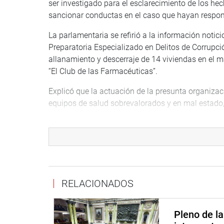
ser investigado para el esclarecimiento de los h
sancionar conductas en el caso que hayan respon
La parlamentaria se refirió a la información noti
Preparatoria Especializado en Delitos de Corrupci
allanamiento y descerraje de 14 viviendas en el m
“El Club de las Farmacéuticas”.
Explicó que la actuación de la presunta organizac
equipos de salud sobrevalorados y en mal estado, 
De acuerdo con la información publicada, recordó q
presidenta ejecutiva de EsSalud, Fiorella Molinelli
En la moción presentada, Luque Ibarra señala que 
además se habría realizado concertación de preci
autorización de la entrega de bienes con una sola
RELACIONADOS
entre otros.
Indicó que esta situación ha producido la reacció
Pleno de l
hecho público que la gestión de Molinelli Aristond