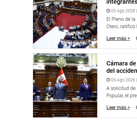
integrante
de los recursos adquisiciones cuestionadas durant
05 Ago 2026 |
personal de su confianza, el gasto millonario en p
El Pleno de l
Consideró que la investigación fiscal que se sigue
Otero, ratificó
Farmacéuticas» ha dado a conocer diversos indicio
Leer más >
EsSalud, que no solo se agota en las contratacio
«Los Ángeles Negros», que se trata de una presun
Hospital Almenara (EsSalud).
Cámara de 
Sostuvo que por todas estas razones resulta proc
del accide
OFICINA DE COMUNICACIONES
05 Ago 2026 |
A solicitud d
Popular, el pr
Leer más >