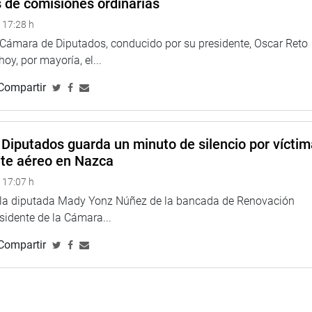
s de comisiones ordinarias
e la pandemia, el tráfico de plazas laborales en beneficio del
 17:28 h
ublicidad y marketing, entre otros”.
a Cámara de Diputados, conducido por su presidente, Oscar Reto
 contra la presunta organización criminal «El Club de las
 hoy, por mayoría, el...
s de una gestión irregular de los recursos públicos de
Compartir
nes directas, sino que también se suma al caso denominado
ta organización criminal que traficaba con camas UCI en el
Diputados guarda un minuto de silencio por vícti
edente la conformación de una comisión investigadora.
nte aéreo en Nazca
 17:07 h
e la diputada Mady Yonz Núñez de la bancada de Renovación
esidente de la Cámara...
Compartir