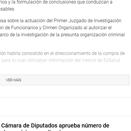
echos y la formulación de conclusiones que conduzcan a
sables.
ciosa sobre la actuación del Primer Juzgado de Investigación
ón de Funcionarios y Crimen Organizado al autorizar el
arco de la investigación de la presunta organización criminal
ión habría consistido en el direccionamiento de la compra de
para lo cual utilizaban información del interior de EsSalud.
ue la presunta líder de la referida organización sería la
 Aristondo.
VER MÁS
habría delitos de colusión en las compras directas realizadas;
os entre las empresas Ayaychan y Q Medical; así como la
 orden de remisión y se habría incurrido en pagos de soborno,
n del Sindicato Nacional Médico del Seguro Social que ha
a Cámara de Diputados aprueba número de
o se ha caracterizado por “el abandono, ineficiencia, dispendio