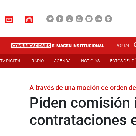
PORTAL
TV DIGITAL
RADIO
AGENDA
NOTICIAS
FOTOS DEL D
A través de una moción de orden de
Piden comisión 
contrataciones 