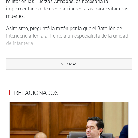
militar en las Fuerzas Armadas, es necesaria la
implementación de medidas inmediatas para evitar más
muertes.
Asimismo, preguntó la razón por la que el Batallón de
Intendencia tenía al frente a un especialista de la unidad
de Infantería
Antes, los congresistas Carlos Tubino y Marco Miyashiro
de Fuerza Popular, señalaron que más allá de encontrar
VER MÁS
culpables, es necesario hacer profundas modificaciones a
la cultura institucional acordes a los requerimientos del
siglo XXI.
RELACIONADOS
Miyashiro Arashiro hizo un recuento de los fallecimientos
ocurridos en los últimos meses y lamentó que de por
medio la causa haya sido la negligencia y la
irresponsabilidad.
Por su lado, el congresista Edwin Donayre (APP) dijo que