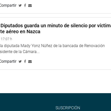
Compartir
versidades de todo el país que intervinieron en este taller les
n quedando satisfechos por haber enriquecido con importantes
Diputados guarda un minuto de silencio por vícti
nte aéreo en Nazca
resente a través de sus alumnos en este taller fueron de San
idad Femenina Sagrado Corazón, Enrique Guzmán y Valle,
 17:07 h
 Loyola, Norbert Wiener, Sede Sapientiae, UTP, Universidad de
e la diputada Mady Yonz Núñez de la bancada de Renovación
y Federico Villarreal. (JRG)
esidente de la Cámara...
Compartir
ina web y redes sociales.
SUSCRIPCIÓN