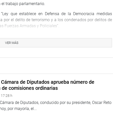
el trabajo parlamentario.
9 “Ley que establece en Defensa de la Democracia medidas
 por el delito de terrorismo y a los condenados por delitos de
as Fuerzas Armadas y Policiales”.
omo parte del trabajo de fiscalización y control político se
elar al Ministro de Educación.
VER MÁS
or los congresistas Alejandra Aramayo Gaona, la primera
rco Miyashiro.
iro, al cumplirse este 12 de setiembre la captura del cabecilla
hace 26 años(1992), hizo una remembranza ante decenas de
ió nuestro país en la década de 1980, recomendando a los
a Cámara de Diputados aprueba número de
 y vigilantes, porque actualmente algunas organizaciones de
s de comisiones ordinarias
 recomposición aparentemente revolucionaria.
 17:28 h
estro de la Embajada de Japón por parte del grupo terrorista
a Cámara de Diputados, conducido por su presidente, Oscar Reto
s de la operación de los comandos Chavín de Huántar para el
 hoy, por mayoría, el...