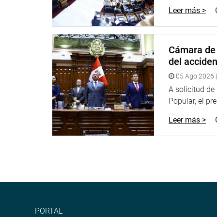
rescate exitoso de los rehenes.
Leer más >
Finalmente, los 200 alumnos universitarios de uni
fueron otorgados una constancia de participació
aportes los proyectos de ley debatidos.
Cámara de 
del accide
Finalmente, las universidades que se hicieron p
Marcos, Inca Garcilaso de la Vega, Univers
05 Ago 2026 |
Universidad de Ingeniería, ESAN, San Ignacio de
A solicitud d
Piura, Universidad de Lima, Marcelino Champagnat 
Popular, el pr
Leer más >
CENTRO DE NOTICIAS
PRENSA-CONGRESO 11-09-18
Puede encontrar más información en nuestra pág
PORTAL