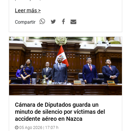
petróleo.
Leer más >
“En el caso del Callao, hemos estado en Santa Rosa,
Ancón y Ventanilla; en Lima provincias, hemos visitado
Compartir
Aucallama y Chancay, como resultado del trabajo de
campo realizado es el padrón único”, dijo.
Por su parte, Jaime Fernández-Cuesta, gerente general de
la Refinería La Pampilla S.A.A, director ejecutivo de
Repsol-Perú, indicó que una de las medidas tomadas a
corto plazo se ha hecho entrega de vale de alimentos
como primera respuesta a los damnificados.
Explicó que en el caso de Lima y Callao se ha elaborado
un padrón único. Para Ancón, se están beneficiando a
1226 pescadores y 995 comerciantes; en Santa Rosa, 56
Cámara de Diputados guarda un
pescadores y 92 comerciantes; y en Ventanilla a 724
minuto de silencio por víctimas del
pescadores y 273 comerciantes.
accidente aéreo en Nazca
Finalmente, expresó que todavía no hay un estudio de
05 Ago 2026 | 17:07 h