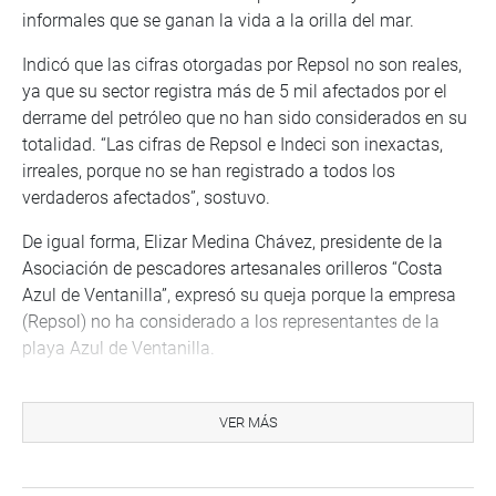
informales que se ganan la vida a la orilla del mar.
Indicó que las cifras otorgadas por Repsol no son reales,
ya que su sector registra más de 5 mil afectados por el
derrame del petróleo que no han sido considerados en su
totalidad. “Las cifras de Repsol e Indeci son inexactas,
irreales, porque no se han registrado a todos los
verdaderos afectados”, sostuvo.
De igual forma, Elizar Medina Chávez, presidente de la
Asociación de pescadores artesanales orilleros “Costa
Azul de Ventanilla”, expresó su queja porque la empresa
(Repsol) no ha considerado a los representantes de la
playa Azul de Ventanilla.
“Estamos siendo invisibles para la empresa. Somos
víctimas del derrame de petróleo, pero no quieren asumir
VER MÁS
su responsabilidad. Sufrimos a diario por no tener que
llevar un pan a nuestros hijos, ya no se puede pescar