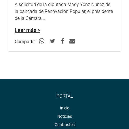
pérdidas económicas, ni evaluación de daños por lo que
A solicitud de la diputada Mady Yonz Núñez de
en dos meses y medio se tendría esos resultados.
la bancada de Renovación Popular, el presidente
de la Cámara...
OFICINA DE COMUNICACIONES
Leer más >
Compartir
PORTAL
Inicio
Noticias
Contrastes