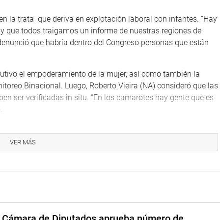
 en la trata que deriva en explotación laboral con infantes. “Hay
l y que todos traigamos un informe de nuestras regiones de
 denunció que habría dentro del Congreso personas que están
cutivo el empoderamiento de la mujer, así como también la
toreo Binacional. Luego, Roberto Vieira (NA) consideró que las
n ser verificadas in situ. “En los camarotes hay gente que es
.
seguirán realizando visitas a las fronteras para exigir más
probar acuerdos con Ecuador y Chile sobre el mismo tema.
VER MÁS
a Cámara de Diputados aprueba número de