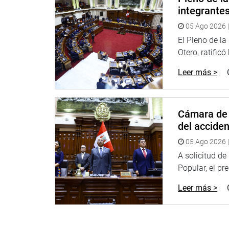
integrante
PRENSA-CONGRESO 19-4-18
05 Ago 2026 |
Puede encontrar más información en nuestra pág
El Pleno de l
Heraldo
:
http://www.goo.gl/Ty5Tto
Otero, ratificó
Leer más >
Portal:
http://www.congreso.gob.pe/
Facebook:
https://goo.gl/s5t7XN
Cámara de 
Twitter:
https://goo.gl/iMywRR
del accide
YouTube:
https://goo.gl/VBXBNk
05 Ago 2026 |
Radio:
http://www.goo.gl/hMwTg1
A solicitud d
fotografia.congreso.gob.pe
Popular, el pr
Leer más >