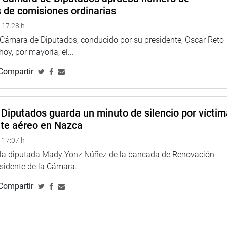
s de comisiones ordinarias
 17:28 h
ina web y redes sociales.
a Cámara de Diputados, conducido por su presidente, Oscar Reto
 hoy, por mayoría, el...
Compartir
Diputados guarda un minuto de silencio por vícti
nte aéreo en Nazca
 17:07 h
e la diputada Mady Yonz Núñez de la bancada de Renovación
esidente de la Cámara...
Compartir