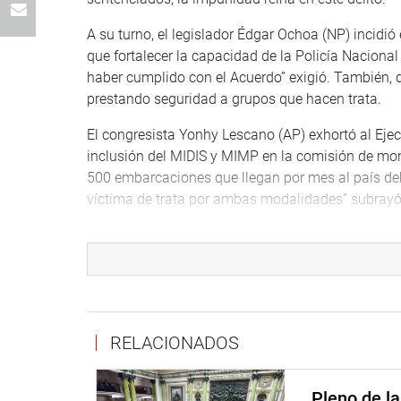
A su turno, el legislador Édgar Ochoa (NP) incidió
que fortalecer la capacidad de la Policía Naciona
haber cumplido con el Acuerdo” exigió. También,
prestando seguridad a grupos que hacen trata.
El congresista Yonhy Lescano (AP) exhortó al Eje
inclusión del MIDIS y MIMP en la comisión de moni
500 embarcaciones que llegan por mes al país debe
víctima de trata por ambas modalidades” subrayó
Finalmente, la parlamentaria Salgado informó que 
efectivos policiales y está a la expectativa de a
(MCGH)
RELACIONADOS
CENTRO DE NOTICIAS
Pleno de l