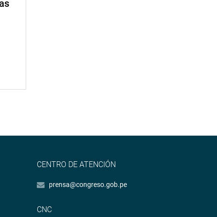
mas
CENTRO DE ATENCIÓN
prensa@congreso.gob.pe
CNC