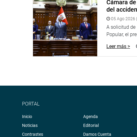
Cámara de 
planteado por el congresista Juan Carlo Yuyes par
del accide
Integración Fronteriza”. Se denegó el pedido de co
Pueblo de Saharaui.
05 Ago 2026 |
A solicitud d
También se aprobaron por unanimidad cinco predi
Popular, el pr
(JON).
Leer más >
PRENSA-CONGRESO
11-09-17
Puede encontrar más información en nuestra pági
http://www.congreso.gob.pe/
Facebook:
https://www.facebook.com/congresode
Twitter:
https://twitter.com/congresoperu
<
https:
PORTAL
Youtube:
http://www.youtube.com/congresoperu
Soundcloud:
https://soundcloud.com/radiocongr
Inicio
Agenda
Sistema de Archivo Fotográfico (SAF):
http://www
Noticias
Editorial
Contrastes
Damos Cuenta