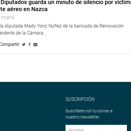
Diputados guarda un minuto de silencio por vícti
a que se forme un grupo de trabajo sobre “Desarrollo e
nte aéreo en Nazca
nstitución de la Liga Parlamentaria de Solidaridad con el
 17:07 h
e la diputada Mady Yonz Núñez de la bancada de Renovación
ctámenes de archivo de convenios suscritos por el Perú.
esidente de la Cámara...
Compartir
na web y redes sociales.
larepublicadelperu?fref=ts
//twitter.com/congresoperu
>
SUSCRIPCIÓN
<
http://www.youtube.com/congresoperu
>
eso
<
https://soundcloud.com/radiocongreso
>
Suscríbete con tu correo a
4.congreso.gob.pe/fotografia.asp
nuestro newsletter.