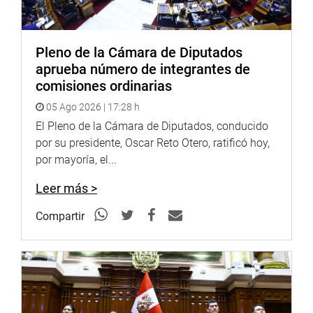
Facebook:
https://goo.gl/s5t7XN
Pleno de la Cámara de Diputados
Twitter:
https://goo.gl/iMywRR
aprueba número de integrantes de
YouTube:
https://goo.gl/VBXBNk
comisiones ordinarias
Radio:
goo.gl/hMwTg1
05 Ago 2026 | 17:28 h
fotografia.congreso.gob.pe
El Pleno de la Cámara de Diputados, conducido
por su presidente, Oscar Reto Otero, ratificó hoy,
por mayoría, el...
Leer más >
Compartir