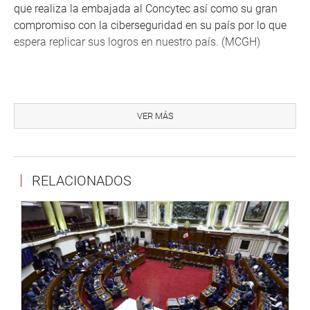
que realiza la embajada al Concytec así como su gran
compromiso con la ciberseguridad en su país por lo que
espera replicar sus logros en nuestro país. (MCGH)
VER MÁS
CENTRO DE NOTICIAS
PRENSA-CONGRESO 9-5-18
RELACIONADOS
Puede encontrar más información en nuestra página web
y redes sociales.
Heraldo
:
goo.gl/Ty5Tto
Portal:
http://www.congreso.gob.pe/