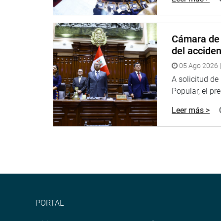
con todos los países limítrofes; los proyectos pr
financiamiento que se requieren para su concreci
Cámara de 
El funcionario indicó que forman parte del proyect
del accide
características de aislamiento, exclusión y neces
05 Ago 2026 |
Durante su exposición, Del Campo informó sobre l
A solicitud d
propuestas.
Popular, el pr
De igual manera la falta de articulación entre los 
Leer más >
regional, lo que ocasiona que no haya el presupue
“En ese sentido merece todo nuestro respaldo y v
(MEF) preste la atención debida a la secretaría eje
Las congresistas Tamar Arimborgo y Paloma Noce
que el desarrollo del turismo está la implementa
elementales.
PORTAL
El congresista Del Castillo pidió la concurrencia de