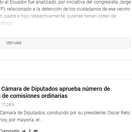
o al Ecuador fue analizado, por iniciativa del congresista Jorge
FP), relacionado a la detención de los ciudadanos de ese vecino
, padre e hijo, respectivamente, quienes tienen orden de
ctivos.
fugiados obliga un debido proceso y no acciones violentas que
dero de 63 años cuando hacía gestiones en el interior de la
VER MÁS
ionarios de la Cancillería defendieran los derechos que les
e en ese caso es la extradición y no la detención forzosa a la
 comisión que el jefe de la Oficina, Patricio Rubio y el coronel
a Cámara de Diputados aprueba número de
nte la comisión de lo ocurrido y su actuación en el evento. La
s de comisiones ordinarias
a próxima sesión.
 17:28 h
a Cámara de Diputados, conducido por su presidente, Oscar Reto
 hoy, por mayoría, el...
 secretario ejecutivo del Consejo Nacional de Desarrollo de
Compartir
n Del Campo Rodríguez, informó sobre los planes de desarrollo