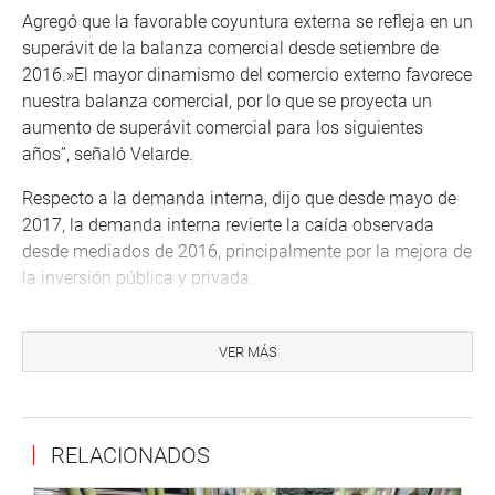
Agregó que la favorable coyuntura externa se refleja en un
superávit de la balanza comercial desde setiembre de
2016.»El mayor dinamismo del comercio externo favorece
nuestra balanza comercial, por lo que se proyecta un
aumento de superávit comercial para los siguientes
años”, señaló Velarde.
Respecto a la demanda interna, dijo que desde mayo de
2017, la demanda interna revierte la caída observada
desde mediados de 2016, principalmente por la mejora de
la inversión pública y privada.
“En el 2018 la demanda interna crecería 4,2 % impulsada
por una mayor inversión pública asociada al gasto de
VER MÁS
reconstrucción”, dijo el funcionario al tiempo de explicar
que se registró una desaceleración desde mediados del
2016 por la contracción de la inversión situación que se
RELACIONADOS
acentuó el 2017 por el impacto del fenómeno El Niño y el
caso Odebrecht