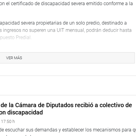
on el certificado de discapacidad severa emitido conforme a la
apacidad severa propietarias de un solo predio, destinado a
os ingresos no superen una UIT mensual, podrán deducir hasta
puesto Predial.
 agregó que se actualizó la fecha de entrada en vigor del
sto predial de un tributo de periodicidad anual la norma debe
VER MÁS
o López (bancada Acción Popular) manifestó que la propuesta
eral de las Personas con Discapacidad, a fin de garantizar una
que corresponde a la tributación.
 exonerado del trámite de segunda votación.
de la Cámara de Diputados recibió a colectivo de
on discapacidad
TUCIONAL
 17:50 h
 de escuchar sus demandas y establecer los mecanismos para 