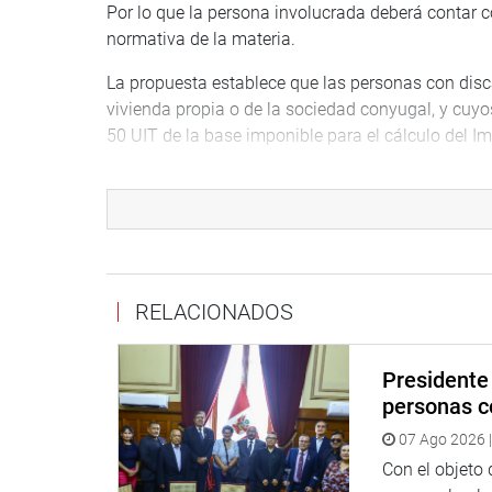
Por lo que la persona involucrada deberá contar c
normativa de la materia.
La propuesta establece que las personas con disc
vivienda propia o de la sociedad conyugal, y cuy
50 UIT de la base imponible para el cálculo del Im
El presidente de la Comisión de Economía también
proyecto de ley, puesto que, al tratarse del impue
regir a partir del 1 de enero del 2027.
Durante el debate, la parlamentaria Hilda Porter
era necesaria para reforzar la Ley 29973, Ley Gen
RELACIONADOS
mejor atención para este sector poblacional en lo 
Finalmente, con 97 votos a favor el dictamen fue
Presidente 
personas c
OFICINA DE COMUNICACIONES E IMAGEN INSTI
07 Ago 2026 |
Con el objeto