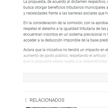
La propuesta, de acuerdo al dictamen respectivo, 
busca otorgar beneficios tributarios municipales 
y necesidades frente a las barreras sociales que h
En la consideración de la comisión, con la aprobac
respetar el derecho a la igualdad tributaria de la
encuentran inscritos en un sistema previsional n
acceder a la deducción imponible de la base predi
Aclara que la iniciativa no tendrá un impacto en e
aumento de gasto público, respetando el artículo 7
que la propuesta estará sujeta a la disponibilidad
Por su parte, el congresista Quito Sarmiento reco
beneficiadas con medidas tributarias municipales
necesidad.
De otro lado, también se aprobó, por mayoría, la p
Disposición Complementaria Final del Decreto Leg
RELACIONADOS
Transparencia Fiscal de los Gobiernos Regionales