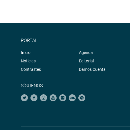
Finalmente, Barbarán Reyes, quien dirigió la sesió
entregar próximamente su informe final de gestión
Empero, encargó a la secretaría técnica brindar u
ordinarias y cinco extraordinarias, además de tr
conjuntas.
PORTAL
Refirió que 139 proyectos de ley fueron dictamina
Inicio
Agenda
OFICINA DE COMUNICACIONES
Noticias
Editorial
Contrastes
Damos Cuenta
SÍGUENOS