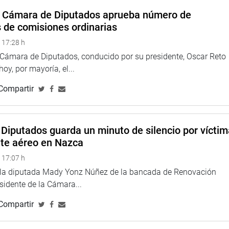
o de excepcionalidad al requisito del informe previo favorable
a Cámara de Diputados aprueba número de
 el redimensionamiento o la creación de nuevos distritos o
s de comisiones ordinarias
 17:28 h
 recaído en el Proyecto de Ley 3139/2022-CR, que propone la
a Cámara de Diputados, conducido por su presidente, Oscar Reto
iones públicas.
 hoy, por mayoría, el...
idad de tomar acciones sobre la identificación de inversiones
Compartir
tribuyendo al cierre de brechas de infraestructura y acceso a
ecaído en el Proyecto de Ley 1042/2021-CR, de autoría del
Diputados guarda un minuto de silencio por vícti
a Ley marco de comercialización de criptoactivos frente a la
nte aéreo en Nazca
 17:07 h
prevenir delitos de estafa y actividades ilegales.
e la diputada Mady Yonz Núñez de la bancada de Renovación
esidente de la Cámara...
para la operación y funcionamiento de las empresas de servicio
formas tecnológicas, basándose en los principios de libre
Compartir