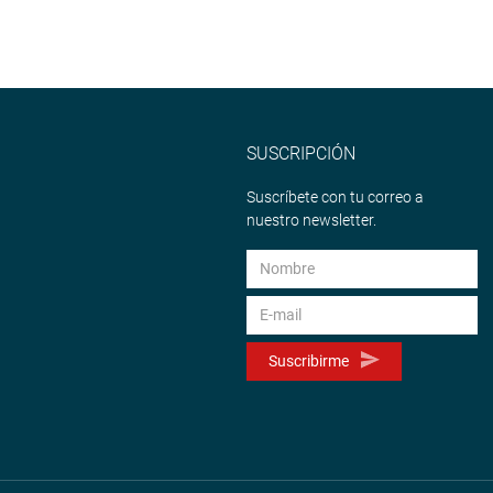
n en forma virtual por encontrarse mal de salud, ofreció
 en la legislatura 2022-2023.
n resumen, el mismo que registró la realización de 26 sesiones
es descentralizadas, dos audiencias públicas más dos sesiones
SUSCRIPCIÓN
dos en 65 propuestas y 26 se convirtieron en leyes.
Suscríbete con tu correo a
nuestro newsletter.
Suscribirme