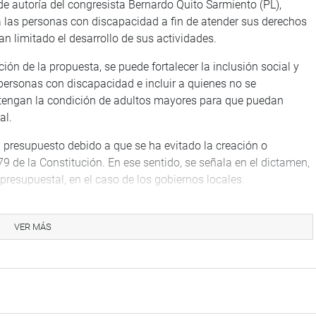
de autoría del congresista Bernardo Quito Sarmiento (PL),
a las personas con discapacidad a fin de atender sus derechos
an limitado el desarrollo de sus actividades.
ión de la propuesta, se puede fortalecer la inclusión social y
s personas con discapacidad e incluir a quienes no se
i tengan la condición de adultos mayores para que puedan
al.
l presupuesto debido a que se ha evitado la creación o
9 de la Constitución. En ese sentido, se señala en el dictamen,
 presupuestal, en el caso de los gobiernos locales.
rdó que las personas con discapacidad física no han sido
 y que en otros países sí se ha tomado en cuenta esta
VER MÁS
ropuesta de ley, que propone la ley que modifica la Quinta
islativo 1275, que aprueba el Marco de la Responsabilidad y
 y Gobiernos Locales.