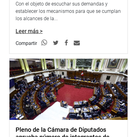
Exportadora en capacitación (a través de cursos
Con el objeto de escuchar sus demandas y
presenciales y virtuales) e inversión y las herramientas
establecer los mecanismos para que se cumplan
necesarias para crecer productivamente a través de
los alcances de la...
convenios con instituciones y universidades.
Leer más >
Por su parte Arteaga Donayre dio a conocer que el 90,6%
de los productores agrarios del país tienen menos de diez
Compartir
hectáreas y solo hay 14,271 empresas (personas
jurídicas), según el IV censo agrario de 2012. De ese
porcentaje, solo un 8% de productores tuvo acceso a un
crédito agropecuario.
Se refirió luego a las tendencias y a los grandes cambios
en los mercados de alimentos, condiciones que exigen
que la pequeña y mediana agricultura en el Perú tenga
que organizarse para competir en mejores condiciones en
los mercados del extranjero.
Destacó como parte importante de este desarrollo la
Pleno de la Cámara de Diputados
diversificación de la oferta agrícola exportable peruana