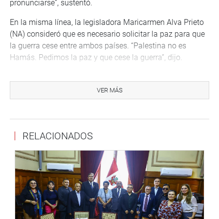
pronunciarse”, sustentó.
En la misma línea, la legisladora Maricarmen Alva Prieto
(NA) consideró que es necesario solicitar la paz para que
la guerra cese entre ambos países. “Palestina no es
Hamás. Pedimos la paz y que cese la guerra”, dijo.
ANÁLISIS DE PROYECTOS
VER MÁS
Seguidamente, se presentó al grupo de trabajo el
especialista en Derecho Constitucional, Lucas Ghersi
Murillo, quién brindó opinión técnico legal sobre el
Proyecto de Ley 5216, por el cual se propone denunciar la
RELACIONADOS
Convención Americana de Derechos Humanos (CADH),
ratificada por el Perú el 28 de julio de 1978 y el Proyecto
de Ley 5582/2022, que declara de interés nacional la
denuncia de la Convención Americana sobre Derechos
Humanos y el retiro de la competencia contenciosa de la
Corte Interamericana de Derechos Humanos,
respectivamente (CIDH).