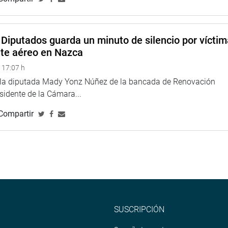
 la UIF les encontró dinero en sus cuentas.
e el próximo miércoles se instalará la Comisión
ón política tendrá sus integrantes y que no será una más
Diputados guarda un minuto de silencio por vícti
azo establecido. Su labor, dijo, no debe distraer al Congreso de
nte aéreo en Nazca
omo el combate contra la inseguridad económica, la lucha
 17:07 h
e la diputada Mady Yonz Núñez de la bancada de Renovación
esidente de la Cámara...
Compartir
SUSCRIPCIÓN