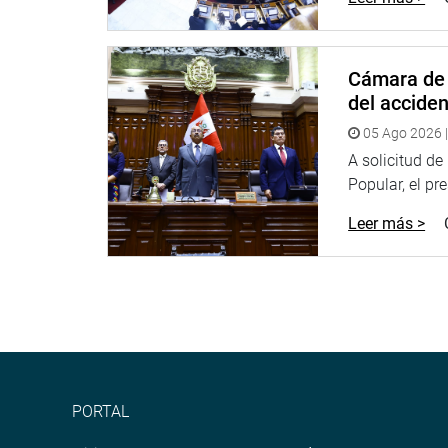
que a funcionarios de ese sector y a sus allegados
La presidenta del Congreso anunció también qu
Investigadora Lava Jato en la cual cada agrupaci
Cámara de 
puesto que espera que entregue su informe en el pl
del accide
otras tareas que son primordiales para el país, c
05 Ago 2026 |
contra la corrupción y la reactivación económica.
A solicitud d
PRENSA CONGRESO
Popular, el pr
Leer más >
PORTAL