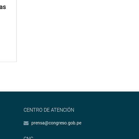
mas
CENTRO DE ATENCIÓN
prensa@congreso.gob.pe
CNC