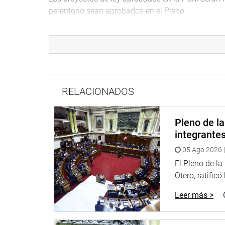
perentorio sean aprobados en el Pleno.
RELACIONADOS
Pleno de l
Muy agradecidos por su difusión.
integrante
05 Ago 2026 |
El Pleno de l
Síguenos en:
Otero, ratificó
Leer más >
https://www.facebook.com/walterachaperu