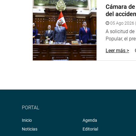
https://www.facebook.com/acha.walter.congreso
Cámara de 
del accide
https://www.flickr.com/photos/walter_acha_roma
05 Ago 2026 |
https://www.youtube.com/user/walteracharoman
A solicitud d
Popular, el pr
https://www.twitter.com/walterachaperu
Leer más >
PORTAL
Inicio
Agenda
Noticias
Editorial