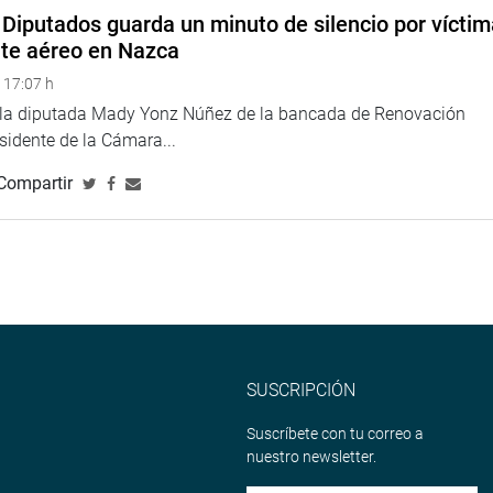
Diputados guarda un minuto de silencio por vícti
nte aéreo en Nazca
ni
 17:07 h
i
e la diputada Mady Yonz Núñez de la bancada de Renovación
esidente de la Cámara...
Compartir
SUSCRIPCIÓN
Suscríbete con tu correo a
nuestro newsletter.