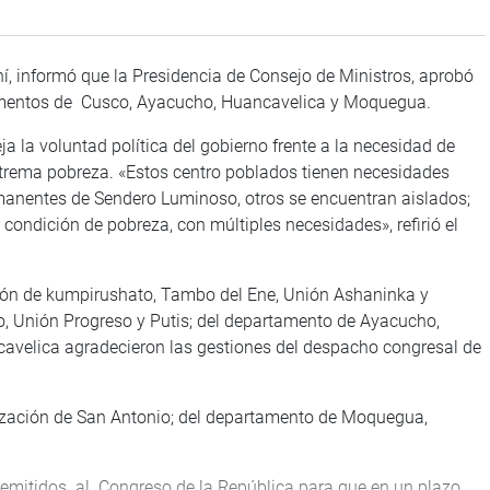
í, informó que la Presidencia de Consejo de Ministros, aprobó
rtamentos de Cusco, Ayacucho, Huancavelica y Moquegua.
ja la voluntad política del gobierno frente a la necesidad de
xtrema pobreza. «Estos centro poblados tienen necesidades
emanentes de Sendero Luminoso, otros se encuentran aislados;
 condición de pobreza, con múltiples necesidades», refirió el
ación de kumpirushato, Tambo del Ene, Unión Ashaninka y
, Unión Progreso y Putis; del departamento de Ayacucho,
velica agradecieron las gestiones del despacho congresal de
alización de San Antonio; del departamento de Moquegua,
remitidos al Congreso de la República para que en un plazo