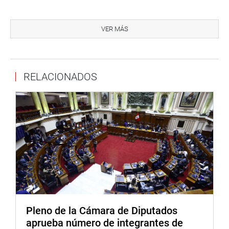
VER MÁS
CENTRO DE NOTICIAS
RELACIONADOS
PRENSA-CONGRESO 9-10-2018
Puede encontrar más información en nuestra página web
y redes sociales.
Heraldo
:
goo.gl/Ty5Tto
Portal:
http://www.congreso.gob.pe/
Pleno de la Cámara de Diputados
Facebook:
https://goo.gl/s5t7XN
aprueba número de integrantes de