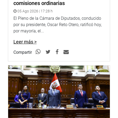
Twitter:
https://goo.gl/iMywRR
comisiones ordinarias
YouTube:
https://goo.gl/VBXBNk
05 Ago 2026 | 17:28 h
Radio:
El Pleno de la Cámara de Diputados, conducido
goo.gl/hMwTg1
fotografia.congreso.gob.pe
por su presidente, Oscar Reto Otero, ratificó hoy,
por mayoría, el...
Leer más >
Compartir