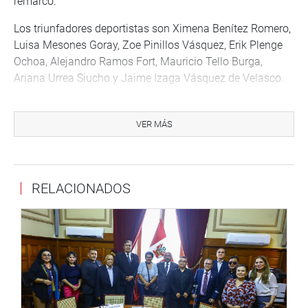
remarcó.
Los triunfadores deportistas son Ximena Benítez Romero,
Luisa Mesones Goray, Zoe Pinillos Vásquez, Erik Plenge
Ochoa, Alejandro Ramos Fort, Mauricio Tello Burga,
Ariana Urrea Siucho y Jaime Izaga Vásquez de Velasco.
Ellos trajeron para el Perú tres medallas de oro, dos de
plata y dos de bronce.
VER MÁS
En la ceremonia de reconocimiento participaron el
presidente de la Federación Peruana de Golf, Fernando
Castañeda Melgar; el vocal de torneos y director, Carlos
RELACIONADOS
Gamarra Molina; y la coach del equipo, Gilda Hawui
Linares.
El Campeonato Sudamericano Prejuvenil y Juvenil 2021
se realizó en las instalaciones del Arrayanes Country
Club, en el oriente de la ciudad de Quito (Ecuador). Fue el
primer certamen internacional de dicho deporte en poco