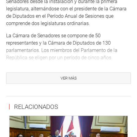
Senadores desde la instalación y durante la primera
legislatura, alternándose con el presidente de la Cámara
de Diputados en el Período Anual de Sesiones que
comprende dos legislaturas ordinarias.
La Cámara de Senadores se compone de 50
representantes y la Cámara de Diputados de 130
parlamentarios. Los miembros del Parlamento de la
República se eligen por un período de cinco años.
Para ser elegido senador se requiere ser peruano de
nacimiento, gozar de derecho de sufragio y tener 35 años;
VER MÁS
para ser electo diputado se requiere ser peruano de
nacimiento, gozar de derecho de sufragio y tener 25 años
de edad. Todos los parlamentarios se eligen a través de
RELACIONADOS
un proceso electoral regulado por ley.
La Comisión de Constitución aprobó, asimismo, la
disposición complementaria transitoria única que
“autoriza la reestructuración administrativa y económica