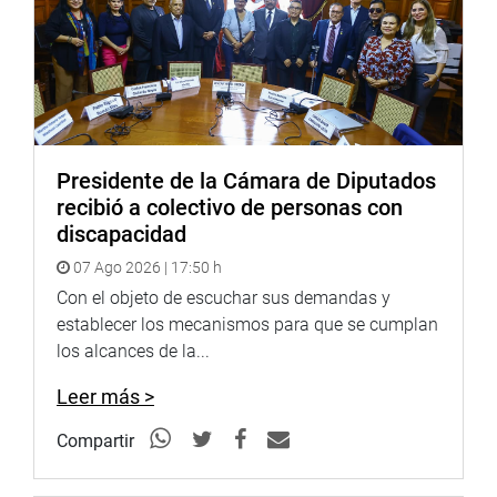
del Parlamento para la implementación del sistema
bicameral, así como la proyección del presupuesto para
su entrada en funcionamiento a partir de la Primera
Legislatura Ordinaria del 2021-2022, el cual no podrá ser
mayor al 0,45% del presupuesto total del sector público”.
La aprobación de los seis párrafos que consta el artículo
Presidente de la Cámara de Diputados
90º fue por separado. Su sanción fue posible en mérito al
recibió a colectivo de personas con
consenso logrado entre los representantes de las
discapacidad
diferentes bancadas.
07 Ago 2026 | 17:50 h
Rosa María Bartra anotó, en reiteradas ocasiones que lo
Con el objeto de escuchar sus demandas y
aprobado no era el texto definitivo porque podría
establecer los mecanismos para que se cumplan
experimentar algunos cambios en los próximos días o en
los alcances de la...
el próximo Pleno que debatiría y aprobaría el proyecto de
ley que restablece el Sistema Bicameral, que reemplazaría
Leer más >
al Unicameral después de 25 años de vigencia. (JON)
Compartir
PRENSA-CONGRESO-28-9-18