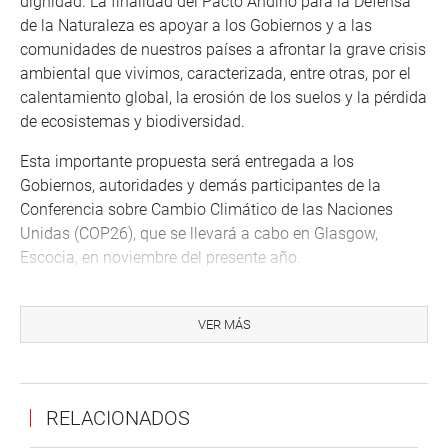
dignidad. La finalidad del Pacto Andino para la Defensa
de la Naturaleza es apoyar a los Gobiernos y a las
comunidades de nuestros países a afrontar la grave crisis
ambiental que vivimos, caracterizada, entre otras, por el
calentamiento global, la erosión de los suelos y la pérdida
de ecosistemas y biodiversidad.
Esta importante propuesta será entregada a los
Gobiernos, autoridades y demás participantes de la
Conferencia sobre Cambio Climático de las Naciones
Unidas (COP26), que se llevará a cabo en Glasgow,
Escocia, en noviembre del presente año.
Los parlamentarios andinos que nos representan,
Fernando Arce Alvarado (vicepresidente), Leslye Lazo
VER MÁS
Villón, Fernando Galarreta, Juan Carlos Ramírez y
Gustavo Pacheco, darán a conocer los pormenores de
este y otros temas tratados en el periodo ordinario de
RELACIONADOS
sesiones que desarrollaron en la ciudad de Montería,
Colombia, entre el 25 y 28 de octubre.