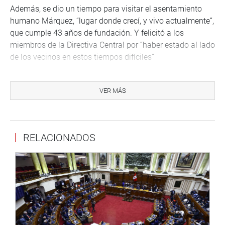
Además, se dio un tiempo para visitar el asentamiento
humano Márquez, “lugar donde crecí, y vivo actualmente”,
que cumple 43 años de fundación. Y felicitó a los
miembros de la Directiva Central por “haber estado al lado
de los vecinos en estos tiempos difíciles”
AREQUIPA
El representante por la Ciudad Blanca, José Núñez Salas,
VER MÁS
se reunió, el lunes 25 de enero, con el gerente regional de
la Producción, Julio Cutipa Figueroa, quien le agradeció
por la gestión en la promulgación de la resolución
RELACIONADOS
ministerial que resuelve un conflicto territorial entre
Arequipa e Ica, publicado el último 19 de enero.
El dispositivo legal, en palabras del parlamentario, corrige
un error que se arrastra desde hace ocho años, y
generaba conflicto social entre sus pobladores, en su
mayoría, pescadores. La resolución modifica los artículos
1 y 6 e incorpora los literales e y f al artículo 4 de la RM