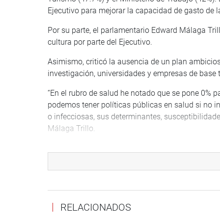
Ejecutivo para mejorar la capacidad de gasto de l
Por su parte, el parlamentario Edward Málaga Trill
cultura por parte del Ejecutivo.
Asimismo, criticó la ausencia de un plan ambicioso
investigación, universidades y empresas de base 
“En el rubro de salud he notado que se pone 0% pa
podemos tener políticas públicas en salud si no
o infecciosas, sus determinantes, susceptibilidade
Málaga Trillo.
A su turno, el legislador Diego Bazán Calderón (
los beneficiarios del programa Pensión 65, quiene
prometido por parte de la presidenta de la Repúbli
“Yo espero que ese incremento de S/100 se dé, por
insuficiente y necesitamos que se incremente, por
RELACIONADOS
son más pobres”, concluyó Bazán Calderón.