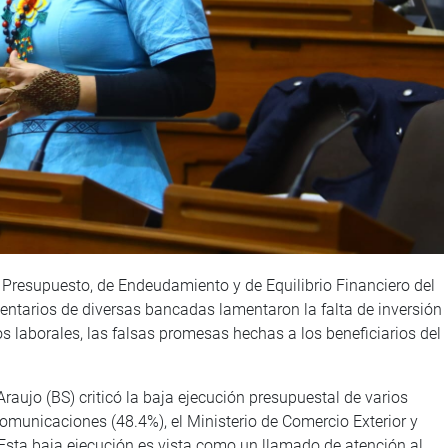
 Presupuesto, de Endeudamiento y de Equilibrio Financiero del
mentarios de diversas bancadas lamentaron la falta de inversión
s laborales, las falsas promesas hechas a los beneficiarios del
Araujo (BS) criticó la baja ejecución presupuestal de varios
Comunicaciones (48.4%), el Ministerio de Comercio Exterior y
 Esta baja ejecución es vista como un llamado de atención al