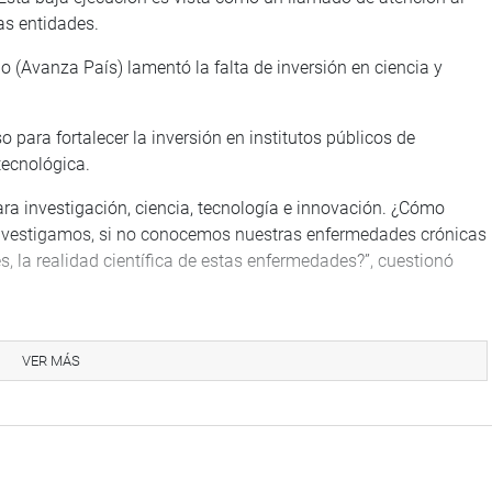
as entidades.
o (Avanza País) lamentó la falta de inversión en ciencia y
 para fortalecer la inversión en institutos públicos de
tecnológica.
ra investigación, ciencia, tecnología e innovación. ¿Cómo
 investigamos, si no conocemos nuestras enfermedades crónicas
s, la realidad científica de estas enfermedades?”, cuestionó
RP) expresó su preocupación por las falsas promesas hechas a
s no ven reflejado en la Ley de presupuesto el incremento
VER MÁS
ca, Dina Boluarte, durante su discurso de 28 de julio.
que realmente hoy la canasta básica familiar resulta siendo
que hoy los más pobres, lamentablemente, debido a la crisis,