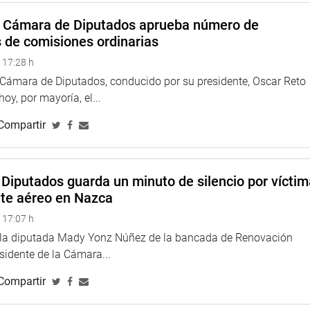
aya (RP) refirió que el Ministerio de Economía y Finanzas no
a Cámara de Diputados aprueba número de
y 30512, Ley de Institutos y Escuelas de Educación Superior y
s de comisiones ordinarias
 421 días sin ser implementada, afectando la remuneración
 17:28 h
a Cámara de Diputados, conducido por su presidente, Oscar Reto
TUCIONAL
 hoy, por mayoría, el...
Compartir
Diputados guarda un minuto de silencio por vícti
nte aéreo en Nazca
 17:07 h
e la diputada Mady Yonz Núñez de la bancada de Renovación
esidente de la Cámara...
Compartir