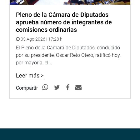
LORETO
Pleno de la Cámara de Diputados
aprueba número de integrantes de
Finalmente, el legislador Hitler Saavedra visitó el Centro
comisiones ordinarias
de Hemodador de Loreto, un espacio que fue creado para
enfrentar la necesidad de bancos de sangre en la región.
05 Ago 2026 | 17:28 h
El Pleno de la Cámara de Diputados, conducido
por su presidente, Oscar Reto Otero, ratificó hoy,
por mayoría, el...
Leer más >
Compartir