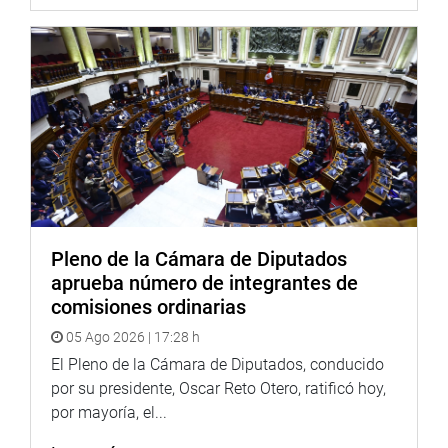
Durante la ceremonia, el legislador también rindió
Pleno de la Cámara de Diputados
homenaje al químico farmacéutico Manuel Rabanal
aprueba número de integrantes de
Rubio, por su destacada trayectoria profesional y su
comisiones ordinarias
compromiso con la mejora de la salud pública en La
05 Ago 2026 | 17:28 h
Libertad.
El Pleno de la Cámara de Diputados, conducido
Asimismo, Bazán sostuvo una reunión con funcionarios
por su presidente, Oscar Reto Otero, ratificó hoy,
de la Gerencia Regional de Infraestructura, para conocer
por mayoría, el...
los avances en la remodelación y construcción de