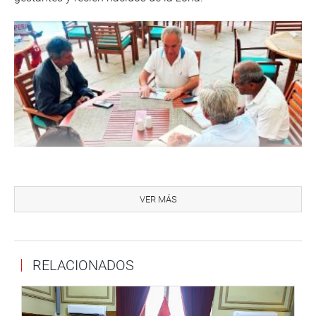
Asimismo, el parlamentario sostuvo una reunión con
representantes del Sindicato de Docentes de Educación
VER MÁS
Superior Pedagógica (SIDESUP), encabezados por su
presidente Sergio Enrique Curay Villanueva, quienes
solicitaron apoyo para la aprobación del Proyecto de Ley
RELACIONADOS
10997, que propone la categorización de los docentes de
institutos y escuelas públicas.
“Reitero mi compromiso con la educación superior