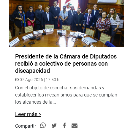
pedagógica y con el reconocimiento del esfuerzo y la
labor de nuestros docentes en todo el país”, expresó
Ciccia Vásquez.
LA LIBERTAD
El congresista Diego Bazán Calderón presidió la
ceremonia de reconocimiento a los Jóvenes
Presidente de la Cámara de Diputados
Emprendedores Liberteños 2025, destacando el aporte de
recibió a colectivo de personas con
la juventud al desarrollo económico y social de la región.
discapacidad
El evento, realizado en Trujillo, estuvo dirigido a los
07 Ago 2026 | 17:50 h
ganadores que no pudieron asistir al acto central
Con el objeto de escuchar sus demandas y
efectuado en Lima, en el Congreso de la República.
establecer los mecanismos para que se cumplan
los alcances de la...
Leer más >
Compartir