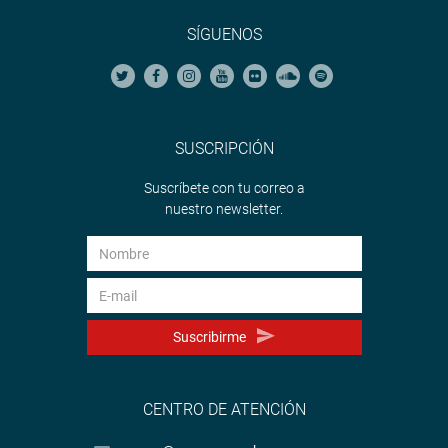
“La seguridad ciudadana no se logra con más sanciones,
SÍGUENOS
sino con más oportunidades, educación y crédito
responsable. Desde mi rol legislativo reafirmo mi
compromiso de construir un Perú seguro, inclusivo y
sostenible, donde todos podamos emprender, invertir y
soñar”, manifestó.
SUSCRIPCIÓN
LIMA
Suscríbete con tu correo a
nuestro newsletter.
El congresista Esdras Medina Minaya visitó el Ministerio
de Vivienda, Construcción y Saneamiento, acompañado
del alcalde del distrito Samuel Pastor, Jhonatan
Machado, con el objetivo de impulsar soluciones
concretas para las obras pendientes en la provincia de
Suscribirme
Camaná.
CENTRO DE ATENCIÓN