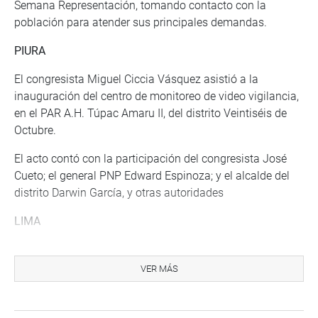
Semana Representación, tomando contacto con la
población para atender sus principales demandas.
PIURA
El congresista Miguel Ciccia Vásquez asistió a la
inauguración del centro de monitoreo de video vigilancia,
en el PAR A.H. Túpac Amaru II, del distrito Veintiséis de
Octubre.
El acto contó con la participación del congresista José
Cueto; el general PNP Edward Espinoza; y el alcalde del
distrito Darwin García, y otras autoridades
LIMA
El vocero de la agrupación, Jorge Montoya Manrique, se
reunió con los representantes de la Asociación de
VER MÁS
Veteranos de Guerra, Pacificación y Defensores de la
Patria y Democracia del Perú.