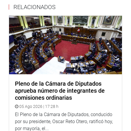
RELACIONADOS
Pleno de la Cámara de Diputados
aprueba número de integrantes de
En la cita, se abordaron diversos temas de coyuntura
comisiones ordinarias
social y política que atraviesa nuestro país, así como
05 Ago 2026 | 17:28 h
programar el reconocimiento a los licenciados y retirados
El Pleno de la Cámara de Diputados, conducido
de nuestras Fuerzas Armadas que ofrendaron sus vidas
por su presidente, Oscar Reto Otero, ratificó hoy,
en la lucha contra el terrorismo, informó el parlamentario
por mayoría, el...