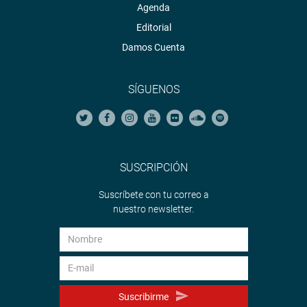
Agenda
Editorial
Damos Cuenta
SÍGUENOS
“El Programa No Escolarizado de Educación Inicial
(Pronoei) tiene carencias, especialmente en
remuneraciones, ya que sus promotoras no llegan ni al
SUSCRIPCIÓN
mínimo vital. Es importante abordar el tema y será mi
compromiso hacerlo”, dijo Echaíz en sus redes sociales.
Suscríbete con tu correo a
nuestro newsletter.
OFICINA DE COMUNICACIONES
Suscribirme