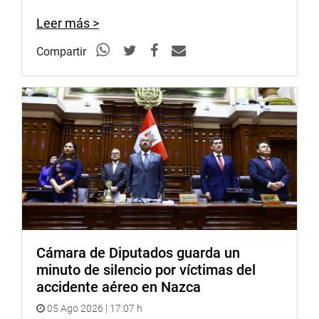
en su cuenta de Twitter.
Leer más >
Por su parte, la congresista Milagros Jáuregui, junto a la
congresista Gladys Echaíz, realizaron una visita
Compartir
inopinada a la Casa Hogar Canevaro, institución adscrita
a la Beneficencia de Lima que atiende a adultos mayores
de 60 años a más en situación vulnerable.
Cámara de Diputados guarda un
minuto de silencio por víctimas del
accidente aéreo en Nazca
05 Ago 2026 | 17:07 h