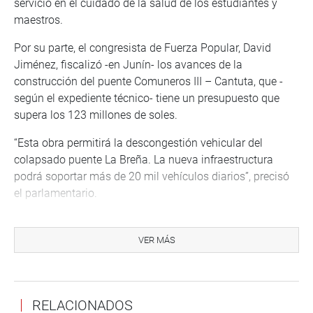
servicio en el cuidado de la salud de los estudiantes y
maestros.
Por su parte, el congresista de Fuerza Popular, David
Jiménez, fiscalizó -en Junín- los avances de la
construcción del puente Comuneros III – Cantuta, que -
según el expediente técnico- tiene un presupuesto que
supera los 123 millones de soles.
“Esta obra permitirá la descongestión vehicular del
colapsado puente La Breña. La nueva infraestructura
podrá soportar más de 20 mil vehículos diarios”, precisó
el parlamentario.
Su colega de bancada, Auristela Obando, sostuvo una
reunión de trabajo con el presidente ejecutivo de EsSalud,
VER MÁS
Alegre Fonseca Espinoza, para examinar el estado
situacional de la infraestructura hospitalaria y equipos
sanitarios en la región Callao, entre otros.
RELACIONADOS