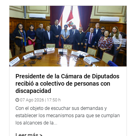
En Lambayeque, el parlamentario Alejandro Aguinaga
participó en una sesión de trabajo con el presidente de la
Corte Superior de Justicia de Lambayeque, Juan
Riquelme Guillermo Piscoya, quien expuso el proyecto de
inversión para el nuevo local de los juzgados de familia
de Chiclayo.
OFICINA DE COMUNICACIONES
Presidente de la Cámara de Diputados
recibió a colectivo de personas con
discapacidad
07 Ago 2026 | 17:50 h
Con el objeto de escuchar sus demandas y
establecer los mecanismos para que se cumplan
los alcances de la...
Leer más >