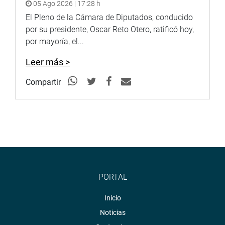
05 Ago 2026 | 17:28 h
El Pleno de la Cámara de Diputados, conducido
TUMBES
por su presidente, Oscar Reto Otero, ratificó hoy,
por mayoría, el...
Por su parte, la congresista María Cordero Jon Tay realizó
la mesa técnica «Promoción de la actividad turística en la
Leer más >
región Tumbes. Retos y Posibilidades», donde exhortó a
Compartir
trabajar conjuntamente para brindar mayor seguridad a
los turistas y ofrecer mejor infraestructura.
PORTAL
Inicio
Noticias