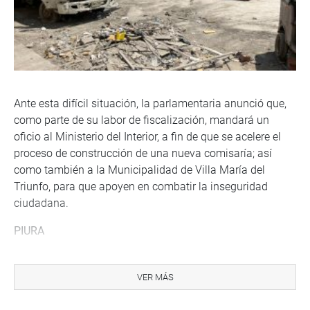
Ante esta difícil situación, la parlamentaria anunció que,
como parte de su labor de fiscalización, mandará un
oficio al Ministerio del Interior, a fin de que se acelere el
proceso de construcción de una nueva comisaría; así
como también a la Municipalidad de Villa María del
Triunfo, para que apoyen en combatir la inseguridad
ciudadana.
PIURA
En Piura, la parlamentaria Maricruz Zeta constató las
malas condiciones en la que se encuentra la comisaria de
VER MÁS
Sechura, donde exhortó al Gobierno central que destine el
presupuesto necesario para que se pueda combatir con