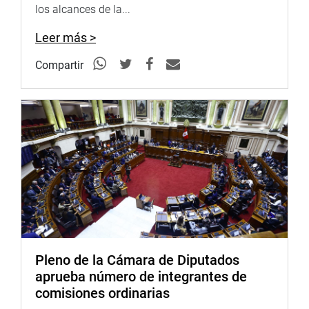
100 efectivos policiales.
los alcances de la...
JUNÍN
Leer más >
De otro lado, el congresista David Jiménez sostuvo una
Compartir
reunión con el director de la UGEL Chanchamayo, a fin de
recoger las necesidades y carencias de las instituciones
educativas, ante el retorno a las clases presenciales.
Pleno de la Cámara de Diputados
aprueba número de integrantes de
comisiones ordinarias