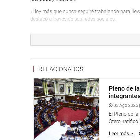
«Hoy más que nunca seguiré trabajando para llevar
destacó a través de sus redes sociales.
RELACIONADOS
Pleno de l
integrante
05 Ago 2026 |
PIURA
El Pleno de l
La primera vicepresidenta del Congreso, Patricia 
Otero, ratificó
Castillo Rivas, participaron de una ceremonia de h
Leer más >