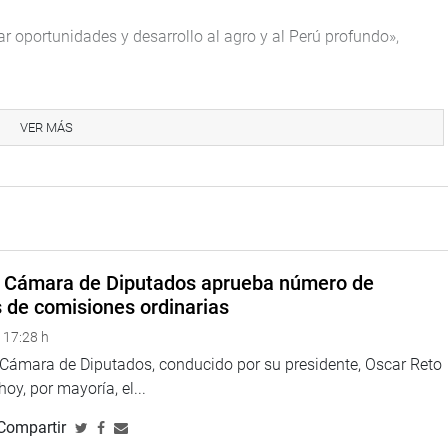
 oportunidades y desarrollo al agro y al Perú profundo»,
VER MÁS
a Cámara de Diputados aprueba número de
s de comisiones ordinarias
 17:28 h
a Cámara de Diputados, conducido por su presidente, Oscar Reto
Juárez Gallegos y el presidente de la Comisión Agraria, Eduardo
 hoy, por mayoría, el...
omenaje a los agricultores del Valle Chira.
Compartir