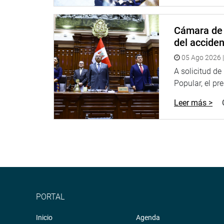
Cámara de 
del accide
05 Ago 2026 |
A solicitud d
Popular, el pr
Leer más >
Durante su intervención en esta actividad, Juáre
justicia, inversión y por el respeto que se merece
Además, ambos legisladores visitaron la región po
estrategias que se vienen implementando para com
PORTAL
Inicio
Agenda