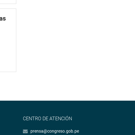
mas
CENTRO DE ATENCIÓN
prensa@congreso.gob.pe