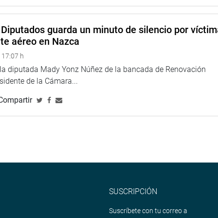
Diputados guarda un minuto de silencio por vícti
nte aéreo en Nazca
 17:07 h
e la diputada Mady Yonz Núñez de la bancada de Renovación
esidente de la Cámara...
Compartir
z Gallegos reafirmó su compromiso de seguir luchando por
n debido a su labor incansable.
licial Piura para conversar con su augoridad y conocer las
batir la delincuencia.
SUSCRIPCIÓN
Suscríbete con tu correo a