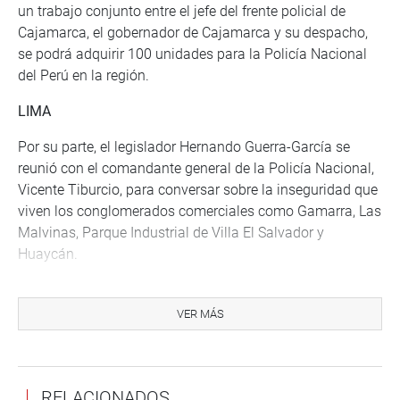
un trabajo conjunto entre el jefe del frente policial de
Cajamarca, el gobernador de Cajamarca y su despacho,
se podrá adquirir 100 unidades para la Policía Nacional
del Perú en la región.
LIMA
Por su parte, el legislador Hernando Guerra-García se
reunió con el comandante general de la Policía Nacional,
Vicente Tiburcio, para conversar sobre la inseguridad que
viven los conglomerados comerciales como Gamarra, Las
Malvinas, Parque Industrial de Villa El Salvador y
Huaycán.
CALLAO
VER MÁS
En tanto, la congresista Auristela Obando Morgan
sostuvo una reunión con el jefe regional de la PNP de la
región Callao, Iván Carlos Lizzetti, para tratar diversos
temas sobre las acciones de su institución para luchar
RELACIONADOS