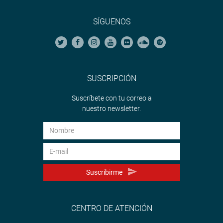
Ante esta contingencia, el legislador realizó las gestiones
SÍGUENOS
ante los funcionarios correspondientes lo que permitió
una solución oportuna en beneficio de la comunidad.
OFICINA DE COMUNICACIONES E IMAGEN
INSTITUCIONAL
SUSCRIPCIÓN
Suscríbete con tu correo a
nuestro newsletter.
Suscribirme
CENTRO DE ATENCIÓN