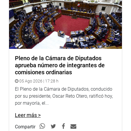
Pleno de la Cámara de Diputados
aprueba número de integrantes de
comisiones ordinarias
05 Ago 2026 | 17:28 h
«Esta importante obra permitirá contar con pistas y
El Pleno de la Cámara de Diputados, conducido
veredas que mejorarán la calidad de vida de la
por su presidente, Oscar Reto Otero, ratificó hoy,
población», señaló a través de sus redes sociales.
por mayoría, el...
AMAZONAS
Leer más >
Gracias a un trabajo de articulación, la legisladora Mery
Compartir
Infantes Castañeda gestionó la visita del ministro de