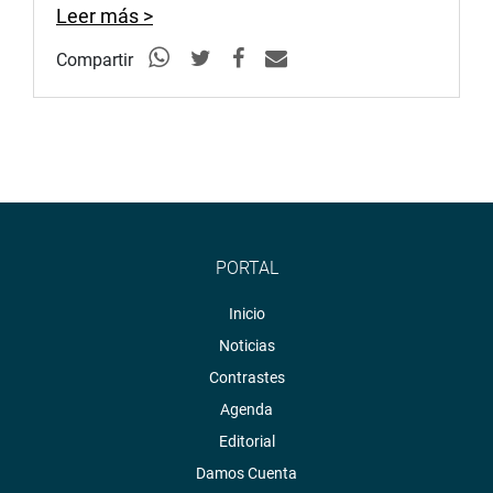
Leer más >
PIURA
Compartir
El congresista Eduardo Castillo Rivas se reunió con los
pobladores del caserío Villa María en el distrito de Sullana
quienes estaban siendo perjudicados por el colapso del
sistema de desague.
PORTAL
Inicio
Noticias
Contrastes
Agenda
Editorial
Damos Cuenta