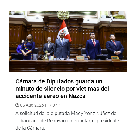
Cultura, Alfredo Luna, a Amazonas con el objetivo de
fortalecer las acciones de protección y conservación del
patrimonio cultural. Asimismo, verificaron in situ la
situación actual de la Zona Arqueológica Monumental de
Kuélap.
Cámara de Diputados guarda un
minuto de silencio por víctimas del
accidente aéreo en Nazca
05 Ago 2026 | 17:07 h
A solicitud de la diputada Mady Yonz Núñez de
la bancada de Renovación Popular, el presidente
de la Cámara...