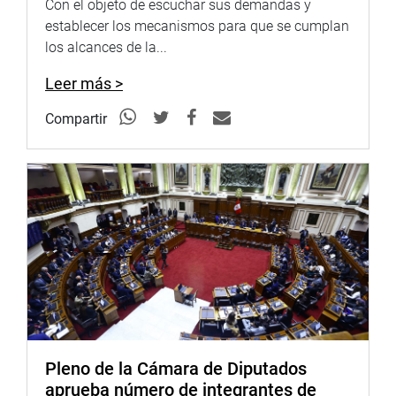
Con el objeto de escuchar sus demandas y
del Consejo Nacional Electoral. Por su parte, el Senado
establecer los mecanismos para que se cumplan
elige al procurador general de la Nación, magistrados de
los alcances de la...
la corte constitucional”, señaló.
Leer más >
Luego, expresó que, para una reforma constitucional en
Colombia, se eligen tres caminos: referéndum, la
Compartir
Asamblea Nacional Constituyente o el mismo Congreso.
A su turno, Omar Fernández Domínguez, senador del
Senador de Congreso de la República Dominicana,
expuso sobre la experiencia de las comisiones
legislativas en una bicameralidad y el transfuguismo
parlamentario.
Asimismo, en su exposición resaltó que no existe un
modelo parlamentario perfecto o correcto y, por ello, 80
países en el mundo tienen un Congreso bicameral, donde
cada sistema se adecúa a sus necesidades.
Pleno de la Cámara de Diputados
aprueba número de integrantes de
En la sesión intervino el congresista Luis Aragón (AP),